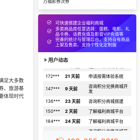
万福影券次券
131***
28 天前
加入礼品平台
132***
14 天前
选择礼品卡商城系统
可快速搭建企业福利商城
150***
1 天前
选择了企业福利系统
多类商品库任意选择：蛋糕、电影、礼
176***
16 天前
咨询积分商城搭建
品卡券、话费充值及影音VIP充值等
完善的统计与管理后台，支持自有商品
186***
16 天前
咨询一站式福利方案
上架及售卖、支持个性化定制服
133***
27 天前
选择礼品商城系统
用户动态
172***
21 天前
申请按需体验系统
咨询积分兑换商城开
147***
9 天前
发
满足大多数
券、旅游基
136***
23 天前
咨询积分商城搭建
要体现时代
150***
2 天前
了解福利商城平台
184***
24 天前
了解福利商城平台
咨询积分兑换商城开
176***
11 小时前
发
199***
22 天前
申请按需体验系统