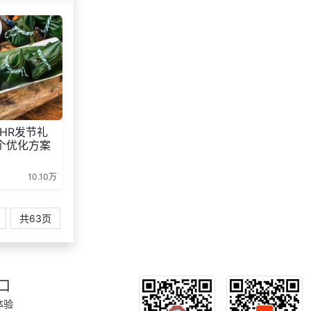
HR发节礼
个优化方案
10.10万
共63页
口
体验