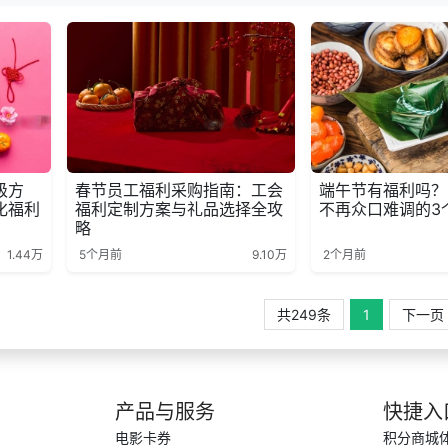
级方
春节员工福利采购指南：工会
端午节有福利吗？
化福利
福利定制方案与礼品选择全攻
不再众口难调的3
略
1.44万
5个月前
9.10万
2个月前
共249条
1
下一页
产品与服务
快捷入
电影卡券
积分商城