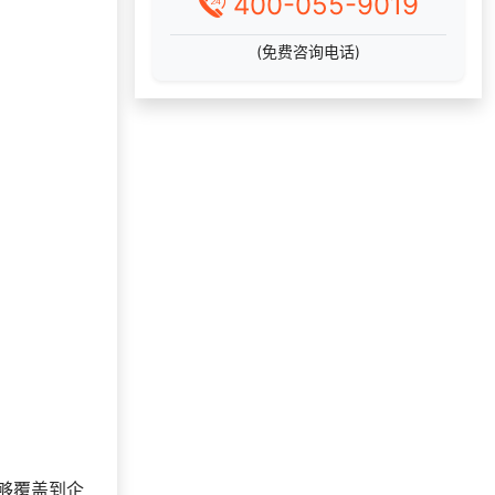
400-055-9019
186***
17 天前
获取弹性福利资料
咨询积分兑换商城开
(免费咨询电话)
192***
28 天前
发
137***
21 天前
选择公司礼品商城
131***
28 天前
加入礼品平台
132***
14 天前
选择礼品卡商城系统
150***
1 天前
选择了企业福利系统
176***
16 天前
咨询积分商城搭建
186***
16 天前
咨询一站式福利方案
133***
27 天前
选择礼品商城系统
172***
21 天前
申请按需体验系统
咨询积分兑换商城开
147***
9 天前
发
136***
23 天前
咨询积分商城搭建
够覆盖到企