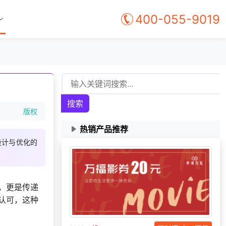
400-055-9019
150***
2 天前
了解福利商城平台
184***
24 天前
了解福利商城平台
咨询积分兑换商城开
176***
11 小时前
发
搜索
199***
22 天前
申请按需体验系统
版权
186***
17 天前
获取弹性福利资料
热销产品推荐
咨询积分兑换商城开
192***
28 天前
设计与优化的
发
137***
21 天前
选择公司礼品商城
131***
28 天前
加入礼品平台
，更是传递
132***
14 天前
选择礼品卡商城系统
认可，这种
150***
1 天前
选择了企业福利系统
176***
16 天前
咨询积分商城搭建