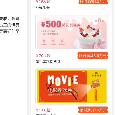
￥19.6起
限时满减1.2万元
万福影券
186***
16 天前
咨询一站式福利方案
133***
27 天前
选择礼品商城系统
关联，既是
172***
21 天前
申请按需体验系统
员工的情感
层面延伸至
咨询积分兑换商城开
147***
9 天前
发
136***
23 天前
咨询积分商城搭建
150***
2 天前
了解福利商城平台
￥70.4起
限时满减3.6万元
184***
24 天前
了解福利商城平台
鸿礼蛋糕提货券
咨询积分兑换商城开
176***
11 小时前
发
199***
22 天前
申请按需体验系统
186***
17 天前
获取弹性福利资料
咨询积分兑换商城开
192***
28 天前
发
137***
21 天前
选择公司礼品商城
￥19.6起
限时满减1.6万元