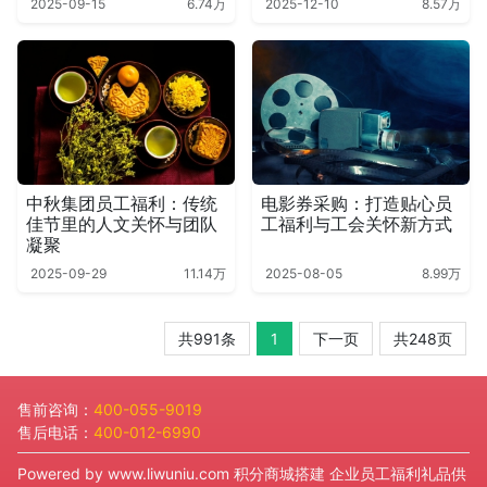
2025-09-15
6.74万
2025-12-10
8.57万
中秋集团员工福利：传统
电影券采购：打造贴心员
佳节里的人文关怀与团队
工福利与工会关怀新方式
凝聚
2025-09-29
11.14万
2025-08-05
8.99万
共991条
1
下一页
共248页
售前咨询：
400-055-9019
售后电话：
400-012-6990
Powered by
www.liwuniu.com
积分商城搭建 企业员工福利礼品供