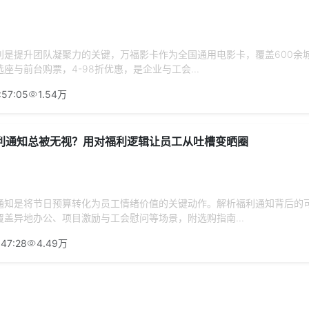
是提升团队凝聚力的关键，万福影卡作为全国通用电影卡，覆盖600余城市
座与前台购票，4-98折优惠，是企业与工会...
:57:05
1.54万
利通知总被无视？用对福利逻辑让员工从吐槽变晒圈
通知是将节日预算转化为员工情绪价值的关键动作。解析福利通知背后的
盖异地办公、项目激励与工会慰问等场景，附选购指南...
:47:28
4.49万