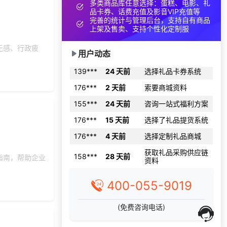
多类商品库任意选择：蛋糕、电影、礼
品卡券、话费充值及影音VIP充值等
140***
2 天前
选择公司礼品商城
完善的统计与管理后台，支持自有商品
上架及售卖、支持个性化定制服
198***
18 天前
申请按需体验系统
172***
12 小时前
选择礼品卡商城系统
无感、行政疲
用户动态
139***
24 天前
选择礼品卡券系统
176***
2 天前
索要商城资料
155***
24 天前
咨询一站式福利方案
176***
15 天前
选择了礼品提货系统
176***
4 天前
选择定制礼品商城
获取礼品采购供应链
158***
28 天前
资料
指南，帮助企业
189***
2 天前
咨询供应商礼品
400-055-9019
158***
7 天前
选择礼品卡商城系统
151***
18 天前
了解福利商城平台
(免费咨询电话)
索要福利礼品采购资
131***
14 小时前
料