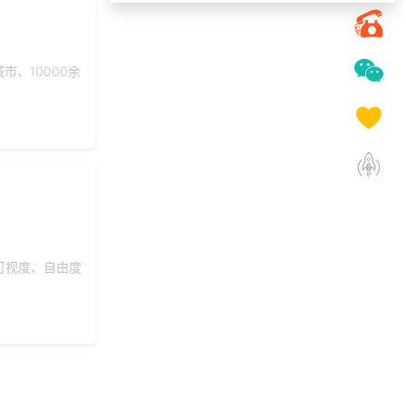
190***
24 天前
选择工会福利系统
155***
16 天前
咨询供应商礼品
、10000余
195***
28 天前
咨询工会福利平台
140***
2 天前
选择公司礼品商城
198***
18 天前
申请按需体验系统
172***
12 小时前
选择礼品卡商城系统
139***
24 天前
选择礼品卡券系统
176***
2 天前
索要商城资料
155***
24 天前
咨询一站式福利方案
可视度、自由度
176***
15 天前
选择了礼品提货系统
176***
4 天前
选择定制礼品商城
获取礼品采购供应链
158***
28 天前
资料
189***
2 天前
咨询供应商礼品