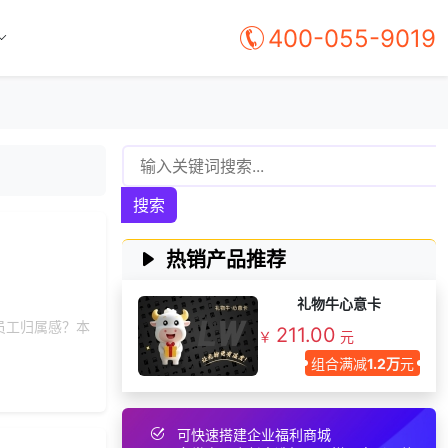
139***
24 天前
选择礼品卡券系统
400-055-9019
176***
2 天前
索要商城资料
155***
24 天前
咨询一站式福利方案
176***
15 天前
选择了礼品提货系统
176***
4 天前
选择定制礼品商城
获取礼品采购供应链
158***
28 天前
搜索
资料
189***
2 天前
咨询供应商礼品
热销产品推荐
158***
7 天前
选择礼品卡商城系统
151***
18 天前
了解福利商城平台
礼物牛心意卡
员工归属感？本
211.00
索要福利礼品采购资
￥
元
131***
14 小时前
料
组合满减
1.2万
元
190***
24 天前
选择工会福利系统
155***
16 天前
咨询供应商礼品
可快速搭建企业福利商城
195***
28 天前
咨询工会福利平台