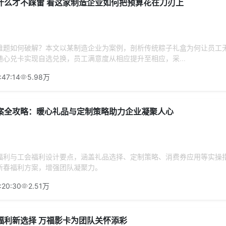
什么才不踩雷 看这家制造企业如何把预算花在刀刃上
难题如何破解？本文以某制造企业为案例，剖析传统粽子礼盒为何让员工
心兑卡实现自选兑换，员工满意度从相应提升至相应，采...
:47:14
5.98万
案全攻略：暖心礼品与定制策略助力企业凝聚人心
福利与工会福利设计要点，涵盖礼品选择、定制策略、消费券应用等实操
新春福利方案，增强团队凝聚力。
:20:30
2.51万
福利新选择 万福影卡为团队关怀添彩