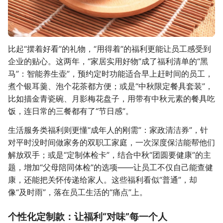
比起“摆着好看”的礼物，“用得着”的福利更能让员工感受到
企业的贴心。这两年，“家居实用好物”成了福利清单的“黑
马”：智能养生壶”，预约定时功能适合早上赶时间的员工，
煮个银耳羹、泡个花茶都方便；或是“中秋限定餐具套装”，
比如描金青瓷碗、月影梅花盘子，用带有中秋元素的餐具吃
饭，连日常的三餐都有了“节日感”。
生活服务类福利则更懂“成年人的刚需”：家政清洁券”，针
对平时没时间做家务的双职工家庭，一次深度保洁能帮他们
解放双手；或是“定制体检卡”，结合中秋“团圆要健康”的主
题，增加“父母陪同体检”的选项——让员工不仅自己能查健
康，还能把关怀传递给家人。这些福利看似“普通”，却
像“及时雨”，落在员工生活的“痛点”上。
个性化定制款：让福利“对味”每一个人