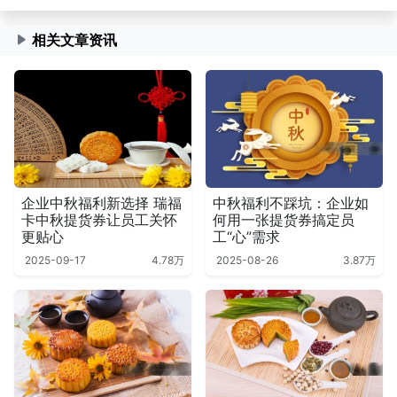
相关文章资讯
企业中秋福利新选择 瑞福
中秋福利不踩坑：企业如
卡中秋提货券让员工关怀
何用一张提货券搞定员
更贴心
工“心”需求
2025-09-17
4.78万
2025-08-26
3.87万