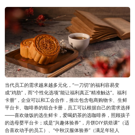
当代员工的需求越来越多元化，“一刀切”的福利容易变
成“鸡肋”，而“个性化选项”能让福利真正“精准触达”。福利
卡册”，企业可以和工会合作，推出包含电商购物卡、生鲜
平台卡、咖啡券的组合卡册，员工可以根据自己的需求选择
——喜欢做饭的选生鲜卡，爱喝奶茶的选咖啡券，照顾孩子
的选母婴平台卡；或是“兴趣体验券”，月饼DIY烘焙课”（适
合喜欢动手的员工）、“中秋汉服体验券”（满足年轻人