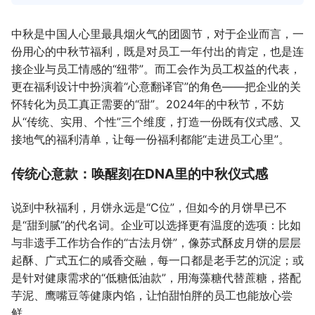
中秋是中国人心里最具烟火气的团圆节，对于企业而言，一
份用心的中秋节福利，既是对员工一年付出的肯定，也是连
接企业与员工情感的“纽带”。而工会作为员工权益的代表，
更在福利设计中扮演着“心意翻译官”的角色——把企业的关
怀转化为员工真正需要的“甜”。2024年的中秋节，不妨
从“传统、实用、个性”三个维度，打造一份既有仪式感、又
接地气的福利清单，让每一份福利都能“走进员工心里”。
传统心意款：唤醒刻在DNA里的中秋仪式感
说到中秋福利，月饼永远是“C位”，但如今的月饼早已不
是“甜到腻”的代名词。企业可以选择更有温度的选项：比如
与非遗手工作坊合作的“古法月饼”，像苏式酥皮月饼的层层
起酥、广式五仁的咸香交融，每一口都是老手艺的沉淀；或
是针对健康需求的“低糖低油款”，用海藻糖代替蔗糖，搭配
芋泥、鹰嘴豆等健康内馅，让怕甜怕胖的员工也能放心尝
鲜。