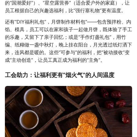
的“国潮爱好”）、“星空露营券”（适合爱户外的家庭），让
员工根据自己的兴趣选福利，比“强行塞礼物”更有温度。
还有“DIY福利礼包”，月饼制作材料包”——包含预拌粉、内
馅、模具，员工可以在家和孩子一起做月饼，既体验了手工
的乐趣，又留下了亲子回忆；或是“手作灯盏礼包”，用竹
编、纸糊做一盏中秋灯，晚上挂在阳台，月光透过纸灯洒下
来，连风都是暖的。这些“可参与”的福利，把“被动接收”变
成“主动创造”，让员工真正成为福利的“主角”。
工会助力：让福利更有“烟火气”的人间温度