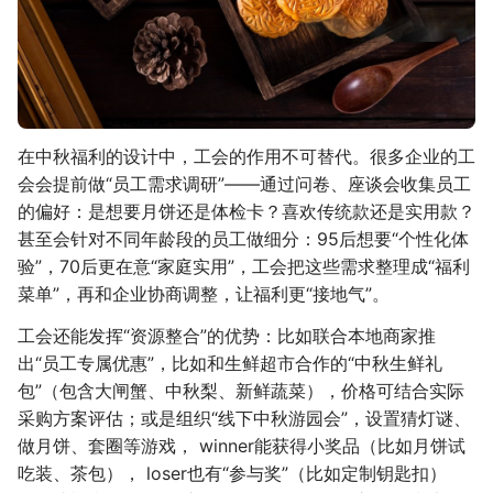
在中秋福利的设计中，工会的作用不可替代。很多企业的工
会会提前做“员工需求调研”——通过问卷、座谈会收集员工
的偏好：是想要月饼还是体检卡？喜欢传统款还是实用款？
甚至会针对不同年龄段的员工做细分：95后想要“个性化体
验”，70后更在意“家庭实用”，工会把这些需求整理成“福利
菜单”，再和企业协商调整，让福利更“接地气”。
工会还能发挥“资源整合”的优势：比如联合本地商家推
出“员工专属优惠”，比如和生鲜超市合作的“中秋生鲜礼
包”（包含大闸蟹、中秋梨、新鲜蔬菜），价格可结合实际
采购方案评估；或是组织“线下中秋游园会”，设置猜灯谜、
做月饼、套圈等游戏， winner能获得小奖品（比如月饼试
吃装、茶包）， loser也有“参与奖”（比如定制钥匙扣）