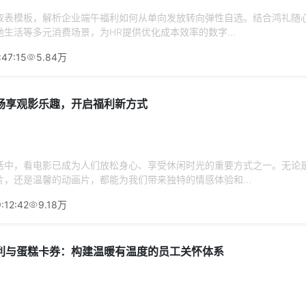
取表模板，解析企业端午福利如何从单向发放转向弹性自选。结合鸿礼随
生活等多元消费场景，为HR提供优化成本效率的数字...
:47:15
5.84万
畅享观影乐趣，开启福利新方式
活中，看电影已成为人们放松身心、享受休闲时光的重要方式之一。无论
，还是温馨的动画片，都能为我们带来独特的情感体验和...
:12:42
9.18万
利与蛋糕卡券：构建温暖有温度的员工关怀体系