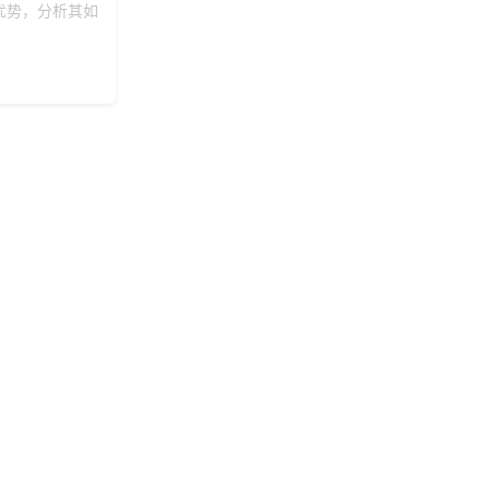
优势，分析其如
咨询积分兑换商城开
166***
17 天前
发
199***
5 天前
选择公司礼品商城
138***
4 天前
选择了礼品提货系统
150***
23 天前
了解礼品代发系统