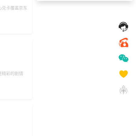
150***
23 天前
了解礼品代发系统
心兑卡覆盖京东
171***
22 天前
了解礼品代发系统
索要福利礼品采购资
157***
16 天前
料
索要福利礼品采购资
150***
12 天前
料
131***
25 天前
选择礼品卡券系统
130***
18 天前
选择公司礼品商城
是精彩的剧情
155***
5 天前
加入礼品平台
183***
19 天前
选择礼品卡券系统
157***
19 天前
咨询SaaS相关问题
189***
22 天前
加入礼品平台
130***
26 天前
获取弹性福利资料
158***
24 天前
选择定制礼品商城
139***
2 天前
咨询供应商礼品