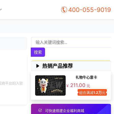
155***
5 天前
加入礼品平台
400-055-9019
183***
19 天前
选择礼品卡券系统
157***
19 天前
咨询SaaS相关问题
189***
22 天前
加入礼品平台
130***
26 天前
获取弹性福利资料
158***
24 天前
选择定制礼品商城
搜索
139***
2 天前
咨询供应商礼品
咨询积分兑换商城开
166***
17 天前
热销产品推荐
发
199***
5 天前
选择公司礼品商城
礼物牛心意卡
138***
4 天前
选择了礼品提货系统
招商平台的入驻
211.00
￥
元
150***
23 天前
了解礼品代发系统
组合满减
1.2万
元
171***
22 天前
了解礼品代发系统
索要福利礼品采购资
157***
16 天前
料
可快速搭建企业福利商城