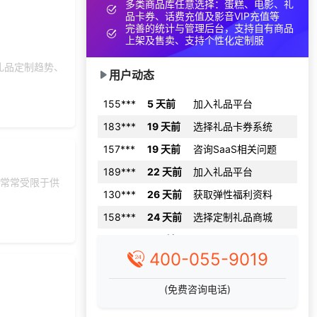
多类商品库任意选择：蛋糕、电影、礼
索要福利礼品采购资
品卡券、话费充值及影音VIP充值等
150***
12 天前
料
完善的统计与管理后台，支持自有商品
上架及售卖、支持个性化定制服
131***
25 天前
选择礼品卡券系统
礼品定制趋势、
130***
18 天前
选择公司礼品商城
用户动态
155***
5 天前
加入礼品平台
183***
19 天前
选择礼品卡券系统
157***
19 天前
咨询SaaS相关问题
189***
22 天前
加入礼品平台
常常受限于供
130***
26 天前
获取弹性福利资料
158***
24 天前
选择定制礼品商城
139***
2 天前
咨询供应商礼品
咨询积分兑换商城开
400-055-9019
166***
17 天前
发
199***
5 天前
选择公司礼品商城
(免费咨询电话)
138***
4 天前
选择了礼品提货系统