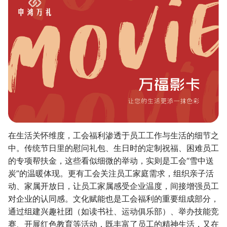
在生活关怀维度，工会福利渗透于员工工作与生活的细节之
中。传统节日里的慰问礼包、生日时的定制祝福、困难员工
的专项帮扶金，这些看似细微的举动，实则是工会“雪中送
炭”的温暖体现。更有工会关注员工家庭需求，组织亲子活
动、家属开放日，让员工家属感受企业温度，间接增强员工
对企业的认同感。文化赋能也是工会福利的重要组成部分，
通过组建兴趣社团（如读书社、运动俱乐部）、举办技能竞
赛、开展红色教育等活动，既丰富了员工的精神生活，又在