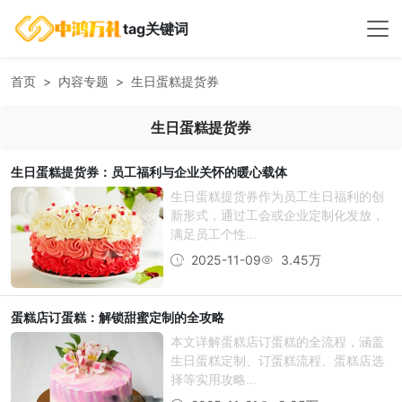
tag关键词
首页
内容专题
生日蛋糕提货券
生日蛋糕提货券
生日蛋糕提货券：员工福利与企业关怀的暖心载体
生日蛋糕提货券作为员工生日福利的创
新形式，通过工会或企业定制化发放，
满足员工个性...
2025-11-09
3.45万
蛋糕店订蛋糕：解锁甜蜜定制的全攻略
本文详解蛋糕店订蛋糕的全流程，涵盖
生日蛋糕定制、订蛋糕流程、蛋糕店选
择等实用攻略...