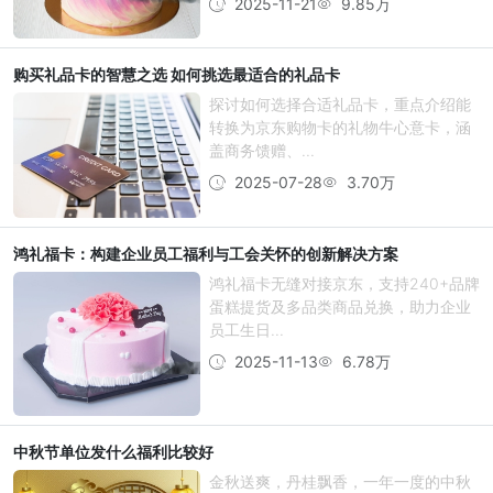
2025-11-21
9.85万
购买礼品卡的智慧之选 如何挑选最适合的礼品卡
探讨如何选择合适礼品卡，重点介绍能
转换为京东购物卡的礼物牛心意卡，涵
盖商务馈赠、...
2025-07-28
3.70万
鸿礼福卡：构建企业员工福利与工会关怀的创新解决方案
鸿礼福卡无缝对接京东，支持240+品牌
蛋糕提货及多品类商品兑换，助力企业
员工生日...
2025-11-13
6.78万
中秋节单位发什么福利比较好
金秋送爽，丹桂飘香，一年一度的中秋