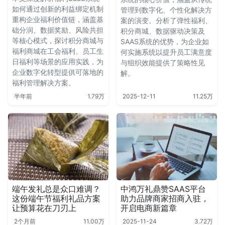
如何通过创新的利益绑定机制
管理到数字化、个性化解决方
重构企业福利价值链，涵盖基
案的演变。分析了弹性福利、
础分润、数据奖励、风险共担
积分商城、数据驱动决策及
等核心模式，探讨积分商城与
SAAS系统的优势，为企业如
福利商城在工会福利、员工生
何实施系统以提升员工满意度
日福利等场景的应用实践，为
与组织效能提供了策略性见
企业数字化转型提供可落地的
解。
福利管理解决方案。
半年前
1.79万
2025-12-11
11.25万
端午发礼总是众口难调？
中鸿万礼鼎赞SAAS平台
这份端午节福利礼品方案
助力品牌商家招商入驻，
让预算花在刀刃上
开启电商新篇章
2个月前
11.00万
2025-11-24
3.72万