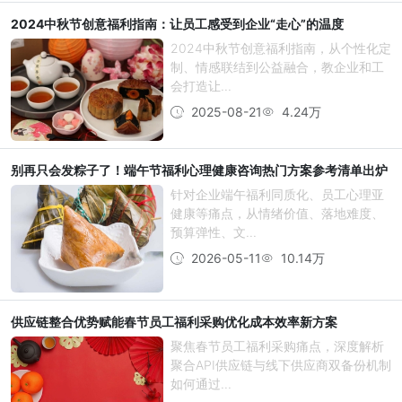
2024中秋节创意福利指南：让员工感受到企业“走心”的温度
2024中秋节创意福利指南，从个性化定
制、情感联结到公益融合，教企业和工
会打造让...
2025-08-21
4.24万
别再只会发粽子了！端午节福利心理健康咨询热门方案参考清单出炉
针对企业端午福利同质化、员工心理亚
健康等痛点，从情绪价值、落地难度、
预算弹性、文...
2026-05-11
10.14万
供应链整合优势赋能春节员工福利采购优化成本效率新方案
聚焦春节员工福利采购痛点，深度解析
聚合API供应链与线下供应商双备份机制
如何通过...