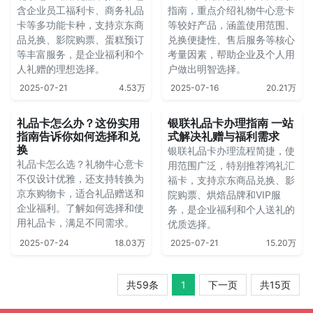
含企业员工福利卡、商务礼品
指南，重点介绍礼物牛心意卡
卡等多功能卡种，支持京东商
等较好产品，涵盖使用范围、
品兑换、影院购票、蛋糕预订
兑换便捷性、售后服务等核心
等丰富服务，是企业福利和个
考量因素，帮助企业及个人用
人礼赠的理想选择。
户做出明智选择。
2025-07-21
4.53万
2025-07-16
20.21万
礼品卡怎么办？这份实用
银联礼品卡办理指南 一站
指南告诉你如何选择和兑
式解决礼赠与福利需求
换
银联礼品卡办理流程简捷，使
礼品卡怎么选？礼物牛心意卡
用范围广泛，特别推荐鸿礼汇
不仅设计优雅，还支持转换为
福卡，支持京东商品兑换、影
京东购物卡，适合礼品赠送和
院购票、烘焙品牌和VIP服
企业福利。了解如何选择和使
务，是企业福利和个人送礼的
用礼品卡，满足不同需求。
优质选择。
2025-07-24
18.03万
2025-07-21
15.20万
共59条
1
下一页
共15页