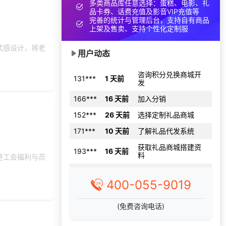
190***
5 天前
咨询SaaS相关问题
多类商品库任意选择：蛋糕、电影、礼
品卡券、话费充值及影音VIP充值等
183***
10 天前
选择福利发放系统
完善的统计与管理后台，支持自有商品
上架及售卖、支持个性化定制服
153***
22 天前
选择工会福利系统
式感设计，将老
155***
22 天前
选择了礼品提货系统
用户动态
咨询积分兑换商城开
131***
1 天前
发
166***
16 天前
加入分销
152***
26 天前
选择定制礼品商城
171***
10 天前
了解礼品代发系统
获取礼品商城搭建资
193***
16 天前
料
是工会福利与员
139***
9 天前
选择福利发放系统
140***
12 天前
加入分销
400-055-9019
191***
11 天前
咨询供应商礼品
(免费咨询电话)
149***
23 天前
咨询SaaS相关问题