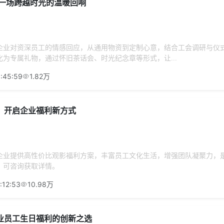
 一场跨越时光的温暖回响
企业对资深员工的情感回应，从通用物资到定制心意，结合工会调研与仪
为专属礼物，通过怀旧茶话会、时光纪念章等形式，让...
:45:59
1.82万
：开启企业福利新方式
企业提供高性价比观影福利方案，丰富员工文化生活，增强团队凝聚力，
，可咨询获取详情。
:12:53
10.98万
业员工生日福利的创新之选