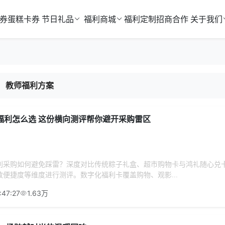
券
蛋糕卡券
节日礼品
福利商城
福利定制
招商合作
关于我们
教师福利方案
福利怎么选 这份横向测评帮你避开采购雷区
利采购如何避免踩雷？深度对比传统粽子礼盒、超市购物卡与鸿礼随心兑
便捷度等维度进行测评。数字化福利卡覆盖购物、观影...
:47:27
1.63万