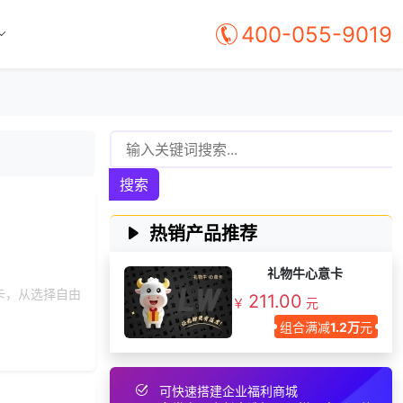
155***
22 天前
选择了礼品提货系统
400-055-9019
咨询积分兑换商城开
131***
1 天前
发
166***
16 天前
加入分销
152***
26 天前
选择定制礼品商城
171***
10 天前
了解礼品代发系统
获取礼品商城搭建资
193***
16 天前
料
搜索
139***
9 天前
选择福利发放系统
热销产品推荐
140***
12 天前
加入分销
191***
11 天前
咨询供应商礼品
礼物牛心意卡
149***
23 天前
咨询SaaS相关问题
卡，从选择自由
211.00
￥
元
157***
10 天前
选择礼品卡券系统
组合满减
1.2万
元
156***
16 天前
咨询SaaS相关问题
198***
17 天前
选择礼品商城系统
可快速搭建企业福利商城