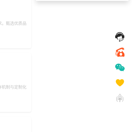
157***
10 天前
选择礼品卡券系统
156***
16 天前
咨询SaaS相关问题
198***
17 天前
选择礼品商城系统
求。甄选优质品
190***
5 天前
咨询SaaS相关问题
183***
10 天前
选择福利发放系统
153***
22 天前
选择工会福利系统
155***
22 天前
选择了礼品提货系统
咨询积分兑换商城开
131***
1 天前
发
166***
16 天前
加入分销
作机制与定制化
152***
26 天前
选择定制礼品商城