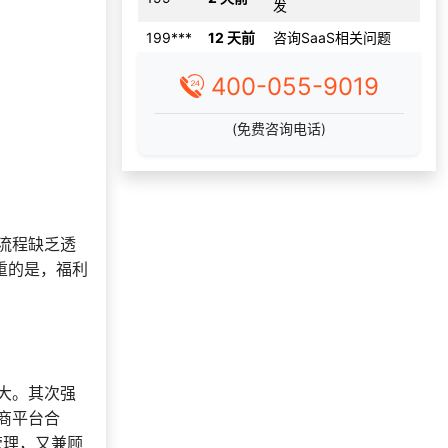
199***
12 天前
咨询SaaS相关问题
177***
11 天前
选择了企业福利系统
166***
11 天前
申请按需体验系统
400-055-9019
137***
18 天前
选择了礼品提货系统
(免费咨询电话)
195***
12 天前
申请按需体验系统
130***
10 天前
选择了企业福利系统
187***
17 天前
索要商城资料
159***
28 天前
咨询积分商城搭建
流程缺乏透
131***
3 天前
索要商城资料
重的是，福利
155***
28 天前
选择礼品商城系统
183***
18 天前
选择福利发放系统
138***
1 天前
咨询供应商礼品
131***
18 天前
选择礼品卡商城系统
大。其次强
商平台合
186***
18 天前
选择礼品商城系统
管理，又兼顾