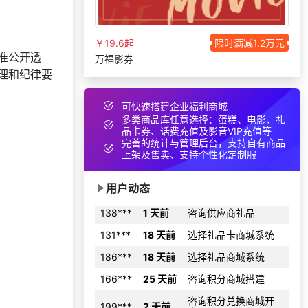
137***
18 天前
选择了礼品提货系统
195***
12 天前
申请按需体验系统
￥19.6起
限时满减1.2万元
准公开透
130***
10 天前
选择了企业福利系统
万福影券
理和纪律要
187***
17 天前
索要商城资料
159***
28 天前
咨询积分商城搭建
可快速搭建企业福利商城
多类商品库任意选择：蛋糕、电影、礼
131***
3 天前
索要商城资料
品卡券、话费充值及影音VIP充值等
完善的统计与管理后台，支持自有商品
155***
28 天前
选择礼品商城系统
上架及售卖、支持个性化定制服
183***
18 天前
选择福利发放系统
用户动态
138***
1 天前
咨询供应商礼品
131***
18 天前
选择礼品卡商城系统
186***
18 天前
选择礼品商城系统
166***
25 天前
咨询积分商城搭建
咨询积分兑换商城开
199***
2 天前
发