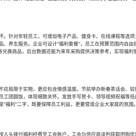
怀。针对年轻员工，可增加电子产品、健身卡、在线课程等选项
品、养生服务。企业可设计"福利套餐"，员工在预算范围内自由
费券兑换商品，后台数据还能为来年采购提供决策参考，实现福利
不应局限于实物，更应包含情感温度。节前举办新春茶话会、较
员工团圆饭，体现细致关怀。发放手写贺卡、领导视频祝福等低
是"福利"二字，既要保障员工利益，更要营造企业大家庭的氛围
按人头拨付福利经费至工会账户，工会与供应商谈判获取团购优