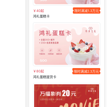
130***
10 天前
选择了企业福利系统
187***
17 天前
索要商城资料
￥40起
限时满减1.3万元
鸿礼蛋糕卡
159***
28 天前
咨询积分商城搭建
131***
3 天前
索要商城资料
155***
28 天前
选择礼品商城系统
183***
18 天前
选择福利发放系统
138***
1 天前
咨询供应商礼品
131***
18 天前
选择礼品卡商城系统
186***
18 天前
选择礼品商城系统
166***
25 天前
咨询积分商城搭建
￥80起
限时满减2.3万元
鸿礼蛋糕提货卡
咨询积分兑换商城开
199***
2 天前
发
199***
12 天前
咨询SaaS相关问题
177***
11 天前
选择了企业福利系统
166***
11 天前
申请按需体验系统