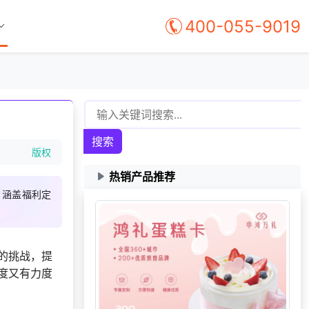
400-055-9019
搜索
版权
热销产品推荐
，涵盖福利定
177***
11 天前
选择了企业福利系统
166***
11 天前
申请按需体验系统
的挑战，提
137***
18 天前
选择了礼品提货系统
度又有力度
195***
12 天前
申请按需体验系统