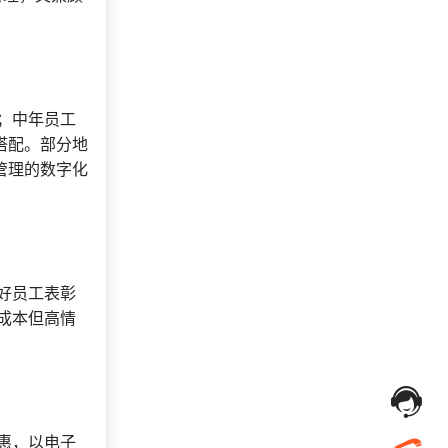
166***
25 天前
咨询积分商城搭建
咨询积分兑换商城开
199***
2 天前
发
199***
12 天前
咨询SaaS相关问题
；中年员工
搭配。部分地
管理的数字化
好员工表彰
成本但高情
。
惠，以电子