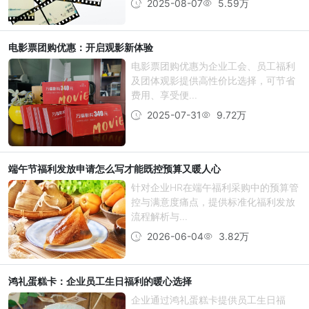
2025-08-07
5.59万
电影票团购优惠：开启观影新体验
电影票团购优惠为企业工会、员工福利
及团体观影提供高性价比选择，可节省
费用、享受便...
2025-07-31
9.72万
端午节福利发放申请怎么写才能既控预算又暖人心
针对企业HR在端午福利采购中的预算管
控与满意度痛点，提供标准化福利发放
流程解析与...
2026-06-04
3.82万
鸿礼蛋糕卡：企业员工生日福利的暖心选择
企业通过鸿礼蛋糕卡提供员工生日福