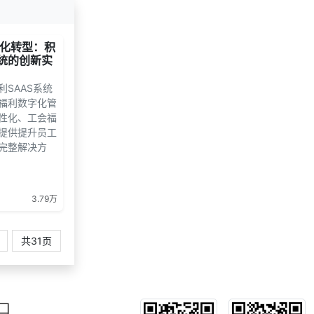
150***
21 天前
咨询供应商礼品
137***
21 天前
选择礼品商城系统
化转型：积
190***
28 天前
咨询供应商礼品
系统的创新实
173***
24 天前
咨询积分商城搭建
SAAS系统
183***
20 天前
咨询工会福利平台
福利数字化管
索要福利礼品采购资
性化、工会福
135***
3 天前
料
提供提升员工
完整解决方
3.79万
共31页
口