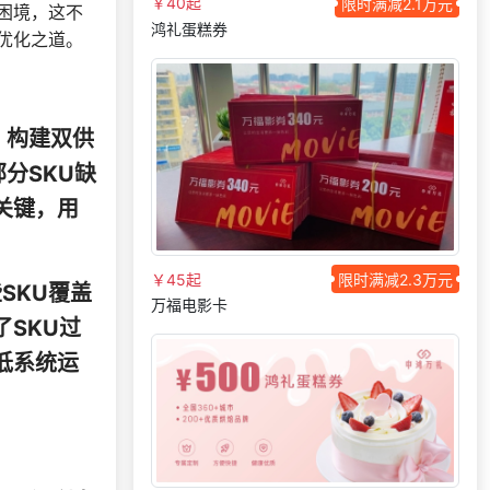
￥40起
限时满减2.1万元
困境，这不
166***
10 天前
选择礼品商城系统
鸿礼蛋糕券
优化之道。
133***
15 天前
索要商城资料
139***
24 天前
选择礼品卡商城系统
189***
16 天前
选择公司礼品商城
，构建双供
180***
17 天前
申请按需体验系统
分SKU缺
199***
1 小时前
咨询工会福利平台
关键，用
获取礼品商城搭建资
130***
2 天前
料
￥45起
限时满减2.3万元
150***
21 天前
咨询供应商礼品
SKU覆盖
万福电影卡
137***
21 天前
选择礼品商城系统
SKU过
190***
28 天前
咨询供应商礼品
低系统运
173***
24 天前
咨询积分商城搭建
183***
20 天前
咨询工会福利平台
索要福利礼品采购资
135***
3 天前
料