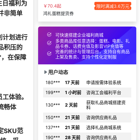
生日福利为
￥70.4起
限时满减3.6万元
198***
13 天前
申请按需体验系统
并非简单
鸿礼蛋糕提货券
145***
22 天前
选择福利发放系统
156***
20 天前
选择了企业福利系统
可快速搭建企业福利商城
166***
10 天前
选择礼品商城系统
利计划进行
多类商品库任意选择：蛋糕、电影、礼
品卡券、话费充值及影音VIP充值等
133***
15 天前
索要商城资料
品积压的
完善的统计与管理后台，支持自有商品
139***
24 天前
选择礼品卡商城系统
"，在保障
上架及售卖、支持个性化定制服
189***
16 天前
选择公司礼品商城
用户动态
180***
17 天前
申请按需体验系统
199***
1 小时前
咨询工会福利平台
员工体验。
获取礼品商城搭建资
130***
2 天前
料
流畅体
150***
21 天前
咨询供应商礼品
。
137***
21 天前
选择礼品商城系统
SKU范
190***
28 天前
咨询供应商礼品