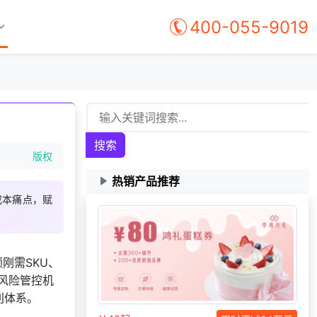
400-055-9019
搜索
版权
热销产品推荐
成本痛点，赋
刚需SKU、
198***
13 天前
申请按需体验系统
风险管控机
145***
22 天前
选择福利发放系统
利体系。
156***
20 天前
选择了企业福利系统