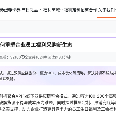
券
蛋糕卡券
节日礼品
福利商城
福利定制
招商合作
关于我们
何重塑企业员工福利采购新生态
查看：32100
全文共
1624
字
阅读约
8.1
分钟
式，通过双供应链备份、精选SKU、成本优化等策略，解决货源不稳与
管理效能。
聚合API与线下双供应链整合模式，通过精选100-200个高频
破解货源不稳与成本压力难题。同时探讨批量定制、滞销兜底等
提供坚实支撑，助力企业打造更具竞争力的员工生日福利及工会福