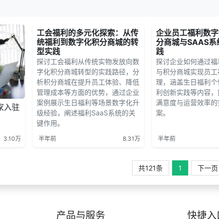
工会福利的多元化探索：从传
企业员工福利数字
统福利到数字化积分商城的转
分商城与SAAS
型实践
践
探讨工会福利从传统实物发放向数
探讨企业如何通过福利
字化积分商城转型的实践路径，分
与积分商城实现员工
析积分商城在提升员工体验、降低
理，涵盖生日福利个
管理成本等方面的优势，通过企业
利创新实践等内容，
案例展示生日福利等场景数字化升
满意度与运营效率的
家入驻
级经验，阐述福利SaaS系统的关
案。
键作用。
3.10万
半年前
8.31万
半年前
共121条
1
下一页
产品与服务
快捷入