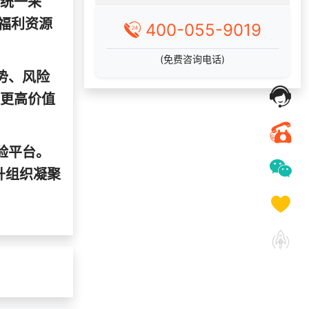
"统一采
173***
24 天前
咨询积分商城搭建
福利资源
183***
20 天前
咨询工会福利平台
400-055-9019
索要福利礼品采购资
135***
3 天前
料
(免费咨询电话)
势、风险
198***
13 天前
申请按需体验系统
等更高价值
145***
22 天前
选择福利发放系统
。
156***
20 天前
选择了企业福利系统
166***
10 天前
选择礼品商城系统
验平台。
133***
15 天前
索要商城资料
升组织凝聚
139***
24 天前
选择礼品卡商城系统
189***
16 天前
选择公司礼品商城
180***
17 天前
申请按需体验系统
199***
1 小时前
咨询工会福利平台
获取礼品商城搭建资
130***
2 天前
料