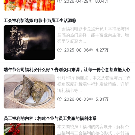
2026-04-29
8.04万
工会福利新选择 电影卡为员工生活添彩
工会福利电影卡是提升员工幸福感与归
属感的热门选择，能丰富业余生活、增
强团队凝聚力...
2025-08-06
4.27万
端午节公司福利发什么好？告别众口难调，让每一份心意都直抵人心
针对HR采购痛点，本文从管理与员工双
视角深度剖析端午福利发放策略。详解
鸿礼福卡等...
2026-06-03
5.81万
员工福利的内容：构建企业与员工共赢的福利体系
本文围绕员工福利的内容展开，解析企
业福利与工会福利的核心形式，探讨福