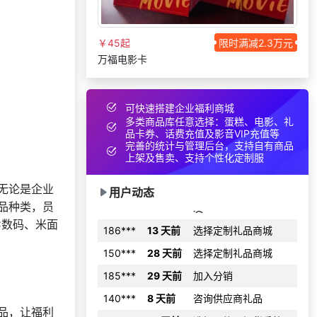
155***
9 天前
咨询一站式福利方案
177***
22 天前
选择礼品卡券系统
￥45起
限时满减2.3万元
万福电影卡
186***
29 天前
咨询一站式福利方案
获取礼品采购供应链
150***
3 天前
资料
可快速搭建企业福利商城
199***
2 天前
选择公司礼品商城
多类商品库任意选择：蛋糕、电影、礼
品卡券、话费充值及影音VIP充值等
获取礼品采购供应链
完善的统计与管理后台，支持自有商品
140***
2 天前
资料
上架及售卖、支持个性化定制服
咨询积分兑换商城开
187***
27 天前
发
无论是企业
用户动态
品种类，员
186***
13 天前
选择定制礼品商城
C数码、米面
150***
28 天前
选择定制礼品商城
185***
29 天前
加入分销
140***
8 天前
咨询供应商礼品
158***
16 天前
选择了礼品提货系统
品，让福利