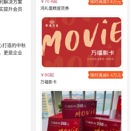
￥70.4起
限时满减3.6万元
利解决方案
获取礼品采购供应链
150***
3 天前
资料
鸿礼蛋糕提货券
实提升会员
199***
2 天前
选择公司礼品商城
获取礼品采购供应链
140***
2 天前
资料
咨询积分兑换商城开
187***
27 天前
发
心打造的中秋
，更是企业
186***
13 天前
选择定制礼品商城
150***
28 天前
选择定制礼品商城
185***
29 天前
加入分销
￥90起
限时满减6.4万元
万福影卡
140***
8 天前
咨询供应商礼品
158***
16 天前
选择了礼品提货系统
189***
6 天前
选择礼品商城系统
156***
22 天前
咨询供应商礼品
188***
15 天前
索要商城资料
130***
3 天前
咨询SaaS相关问题