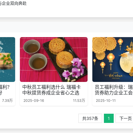
与企业双向奔赴
福利？
中秋员工福利选什么 瑞福卡
员工福利升级：瑞
好
中秋提货券成企业省心之选
货券助力企业工会
7.39万
2025-09-16
11.53万
2025-10-11
共357条
1
下一页