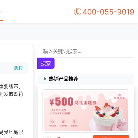
400-055-9019
搜索
版权
热销产品推荐
重要纽带。
利发放既符
130***
3 天前
咨询SaaS相关问题
155***
9 天前
咨询一站式福利方案
177***
22 天前
选择礼品卡券系统
186***
29 天前
咨询一站式福利方案
易受地域限