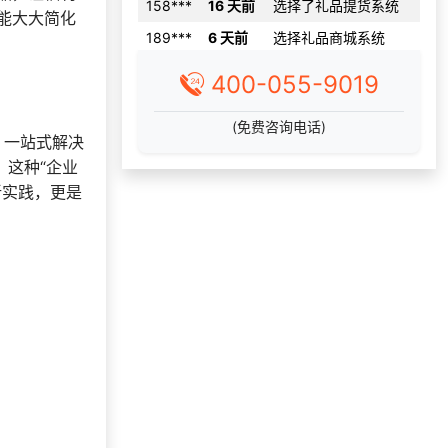
189***
6 天前
选择礼品商城系统
能大大简化
156***
22 天前
咨询供应商礼品
188***
15 天前
索要商城资料
400-055-9019
130***
3 天前
咨询SaaS相关问题
(免费咨询电话)
155***
9 天前
咨询一站式福利方案
，一站式解决
。这种“企业
177***
22 天前
选择礼品卡券系统
新实践，更是
186***
29 天前
咨询一站式福利方案
获取礼品采购供应链
150***
3 天前
资料
199***
2 天前
选择公司礼品商城
获取礼品采购供应链
140***
2 天前
资料
咨询积分兑换商城开
187***
27 天前
发
186***
13 天前
选择定制礼品商城
150***
28 天前
选择定制礼品商城