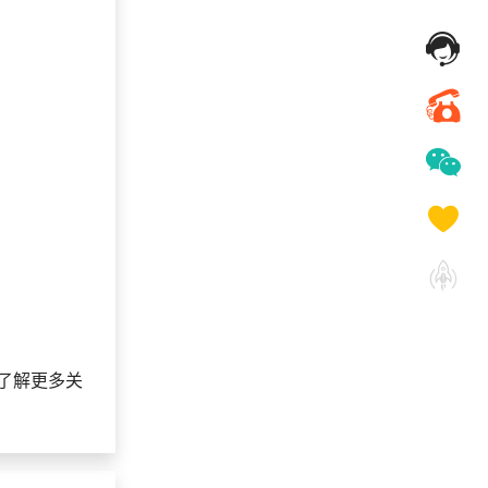
185***
29 天前
加入分销
140***
8 天前
咨询供应商礼品
158***
16 天前
选择了礼品提货系统
189***
6 天前
选择礼品商城系统
156***
22 天前
咨询供应商礼品
188***
15 天前
索要商城资料
了解更多关