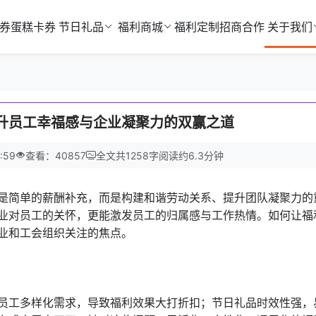
券
蛋糕卡券
节日礼品
福利商城
福利定制
招商合作
关于我们
提升员工幸福感与企业凝聚力的双赢之道
:59
查看：40857
全文共
1258
字
阅读约
6.3
分钟
是简单的薪酬补充，而是构建和谐劳动关系、提升团队凝聚力的
业对员工的关怀，更能激发员工的归属感与工作热情。如何让福
业和工会组织关注的焦点。
员工多样化需求，导致福利效果大打折扣；节日礼品时效性强，