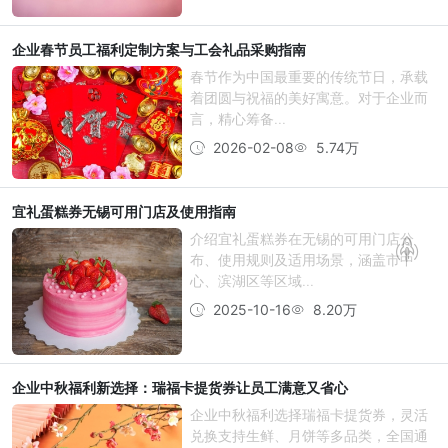
企业春节员工福利定制方案与工会礼品采购指南
春节作为中国最重要的传统节日，承载
着团圆与祝福的美好寓意。对于企业而
言，精心筹备...
2026-02-08
5.74万
宜礼蛋糕券无锡可用门店及使用指南
介绍宜礼蛋糕券在无锡的可用门店分
布、使用规则及适用场景，涵盖市中
心、滨湖区等区域...
2025-10-16
8.20万
企业中秋福利新选择：瑞福卡提货券让员工满意又省心
企业中秋福利选择瑞福卡提货券，灵活
兑换支持生鲜、月饼等多品类，全国通