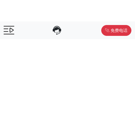
免费电话
售前咨询：
400-055-9019
售后电话：
400-012-6990
Powered by
www.liwuniu.com
积分商城搭建 企业员工福利礼品供
应商
Copyright ©2026 中鸿万礼（北京）企业服务管理有限公司
京ICP
备19015307号-1