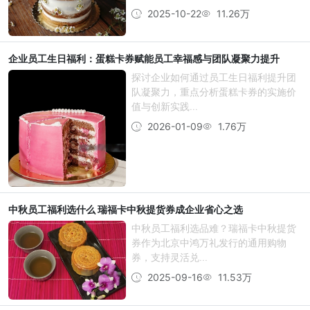
2025-10-22
11.26万
企业员工生日福利：蛋糕卡券赋能员工幸福感与团队凝聚力提升
探讨企业如何通过员工生日福利提升团
队凝聚力，重点分析蛋糕卡券的实施价
值与创新实践...
2026-01-09
1.76万
中秋员工福利选什么 瑞福卡中秋提货券成企业省心之选
中秋员工福利选品难？瑞福卡中秋提货
券作为北京中鸿万礼发行的通用购物
券，支持灵活兑...
2025-09-16
11.53万