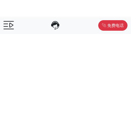
免费电话
售前咨询：
400-055-9019
售后电话：
400-012-6990
Powered by
www.liwuniu.com
积分商城搭建 企业员工福利礼品供
应商
Copyright ©2026 中鸿万礼（北京）企业服务管理有限公司
京ICP
备19015307号-1