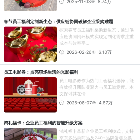
2025-11-03
8.74万
春节员工福利定制新生态：供应链协同破解企业采购难题
探索春节员工福利采购新生态，通过供
应链协同闭环模式实现定制化需求注重
成本与效率平...
2026-02-26
6.10万
员工电影券：点亮职场生活的光影福利
员工电影券作为热门工会福利选择，能
有效提升团队凝聚力与员工满意度。本
文探讨其在情...
2025-08-07
4.87万
鸿礼福卡：企业员工福利的智能升级方案
鸿礼福卡革新企业员工福利模式，支持
京东多品类商品及240+品牌蛋糕兑换，