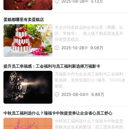
2025-08-28
5.13万
蛋糕都哪里有卖蛋糕店
本文介绍蛋糕店的分布位置（商圈、社
区、学校等）、线上线下购买渠道及不
同类型蛋糕店...
2025-10-28
9.08万
提升员工幸福感：工会福利与员工福利新选择万福影卡
万福影卡作为企业员工福利与工会福利
新选择，支持全国600+城市、10000余
家影...
2025-08-04
9.88万
中秋员工福利选什么？瑞福卡中秋提货券让企业省心员工舒心
中秋员工福利选什么？瑞福卡中秋提货
券解决企业采购繁琐、员工需求多样的