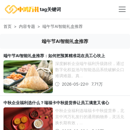
tag关键词
首页
内容专题
端午节AI智能礼盒推荐
端午节AI智能礼盒推荐
端午节AI智能礼盒推荐：如何把预算精准花在员工心坎上
深度解析企业端午福利升级路径，通过
数字化权益池与智能选品系统破解众口
难调难题。真...
2026-05-22
7.71万
中秋企业福利选什么？瑞福卡中秋提货券让员工满意又省心
中秋企业福利选瑞福卡中秋提货券，北
京中鸿万礼发行的通用购物券，灵活兑
换长期有效，...