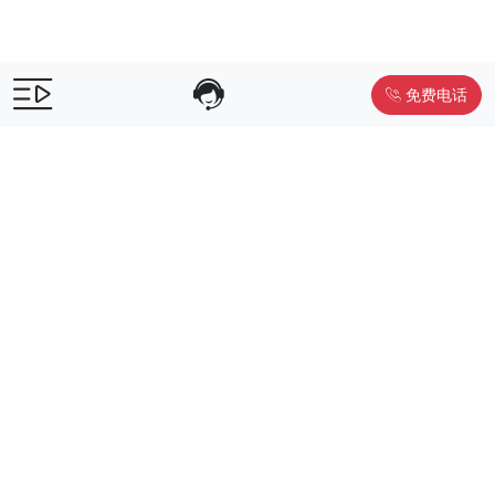
免费电话
售前咨询：
400-055-9019
售后电话：
400-012-6990
Powered by
www.liwuniu.com
积分商城搭建 企业员工福利礼品供
应商
Copyright ©2026 中鸿万礼（北京）企业服务管理有限公司
京ICP
备19015307号-1