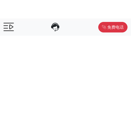
免费电话
售前咨询：
400-055-9019
售后电话：
400-012-6990
Powered by
www.liwuniu.com
积分商城搭建 企业员工福利礼品供
应商
Copyright ©2026 中鸿万礼（北京）企业服务管理有限公司
京ICP
备19015307号-1