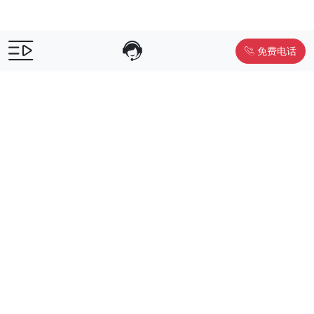
免费电话
售前咨询：
400-055-9019
售后电话：
400-012-6990
Powered by
www.liwuniu.com
积分商城搭建 企业员工福利礼品供
应商
Copyright ©2026 中鸿万礼（北京）企业服务管理有限公司
京ICP
备19015307号-1