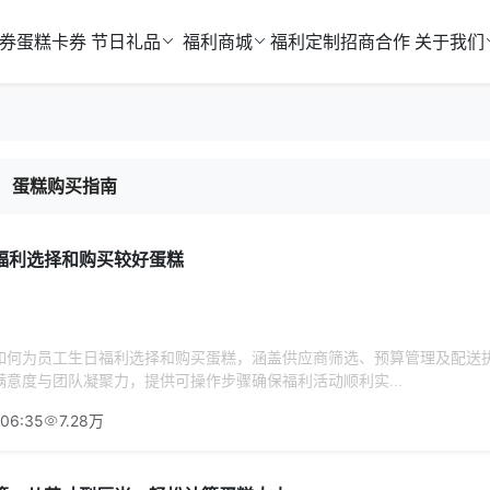
券
蛋糕卡券
节日礼品
福利商城
福利定制
招商合作
关于我们
蛋糕购买指南
福利选择和购买较好蛋糕
如何为员工生日福利选择和购买蛋糕，涵盖供应商筛选、预算管理及配送
意度与团队凝聚力，提供可操作步骤确保福利活动顺利实...
:06:35
7.28万