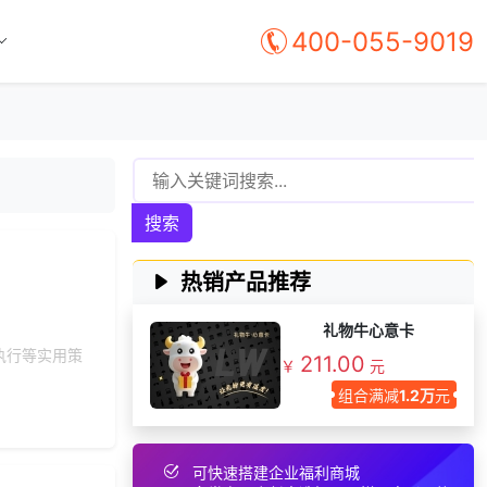
获取礼品采购供应链
400-055-9019
139***
6 天前
资料
173***
13 天前
选择礼品商城系统
147***
12 天前
加入分销
获取礼品采购供应链
175***
16 天前
资料
149***
16 天前
选择了企业福利系统
搜索
156***
4 天前
选择了企业福利系统
131***
18 天前
选择公司礼品商城
热销产品推荐
166***
11 天前
选择工会福利系统
礼物牛心意卡
137***
25 天前
咨询工会福利平台
执行等实用策
211.00
￥
元
139***
5 天前
加入分销
组合满减
1.2万
元
145***
20 天前
选择礼品卡券系统
156***
6 天前
选择礼品卡商城系统
可快速搭建企业福利商城
198***
19 天前
选择了礼品提货系统