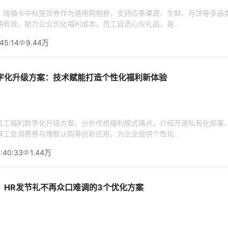
？瑞福卡中秋提货券作为通用购物券，支持应季果蔬、生鲜、月饼等多品
有效，助力企业优化福利成本，员工自选心仪礼品，是...
45:14
9.44万
字化升级方案：技术赋能打造个性化福利新体验
员工福利数字化升级方案，分析传统福利模式痛点，介绍开源私有化部署
工会消费券与爆款认购等创新应用，为企业提供个性化...
:40:33
1.44万
？HR发节礼不再众口难调的3个优化方案