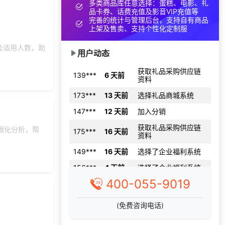
多类商品库任意选择：蛋糕、电影、礼
品卡券、话费充值及影音VIP充值等
157***
17 天前
选择工会福利系统
完善的统计与管理后台，支持自有商品
上架及售卖、支持个性化定制服
133***
13 天前
申请按需体验系统
137***
23 天前
获取弹性福利资料
及适用人数，助
用户动态
获取礼品采购供应链
139***
6 天前
资料
173***
13 天前
选择礼品商城系统
147***
12 天前
加入分销
获取礼品采购供应链
175***
16 天前
资料
据化分析，帮
149***
16 天前
选择了企业福利系统
156***
4 天前
选择了企业福利系统
131***
18 天前
选择公司礼品商城
400-055-9019
166***
11 天前
选择工会福利系统
(免费咨询电话)
137***
25 天前
咨询工会福利平台
139***
5 天前
加入分销