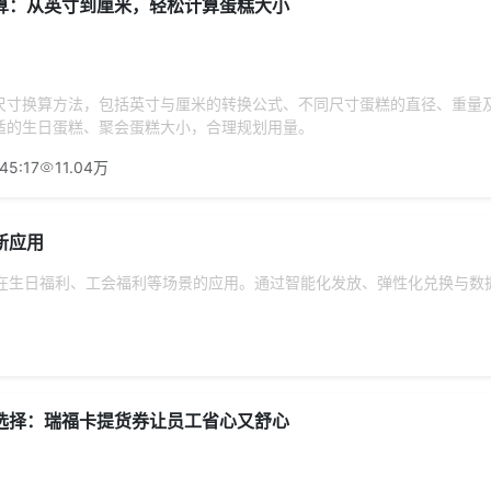
算：从英寸到厘米，轻松计算蛋糕大小
尺寸换算方法，包括英寸与厘米的转换公式、不同尺寸蛋糕的直径、重量
适的生日蛋糕、聚会蛋糕大小，合理规划用量。
45:17
11.04万
新应用
统在生日福利、工会福利等场景的应用。通过智能化发放、弹性化兑换与数
选择：瑞福卡提货券让员工省心又舒心