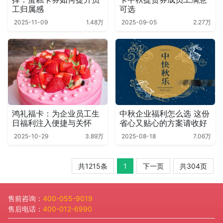
工归属感
可选
2025-11-09
1.48万
2025-09-05
2.27万
鸿礼福卡：为企业员工生
中秋企业福利怎么选 这份
日福利注入便捷与关怀
省心又贴心的方案请收好
2025-10-29
3.89万
2025-08-18
7.06万
共1215条
1
下一页
共304页
售前咨询：
400-055-9019
售后电话：
400-012-6990