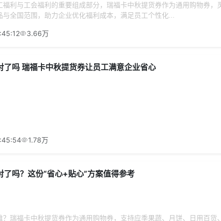
工福利与工会福利的重要组成部分，瑞福卡中秋提货券作为通用购物券，
与全国范围，助力企业优化福利成本，满足员工个性化...
:45:12
3.66万
对了吗 瑞福卡中秋提货券让员工满意企业省心
:45:54
1.78万
对了吗？这份“省心+贴心”方案值得参考
难？瑞福卡中秋提货券作为通用购物券，支持应季果蔬、月饼、日用百货、