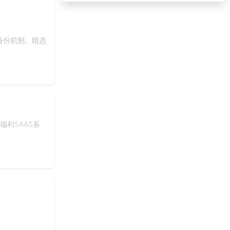
146***
29 天前
选择工会福利系统
177***
8 天前
咨询工会福利平台
备份机制、精选
166***
10 天前
选择了企业福利系统
153***
29 天前
选择礼品卡券系统
获取礼品采购供应链
198***
17 天前
资料
134***
15 天前
咨询SaaS相关问题
138***
23 天前
咨询工会福利平台
利SAAS系
150***
29 天前
咨询SaaS相关问题
199***
9 天前
咨询积分商城搭建
197***
25 天前
获取弹性福利资料
131***
2 天前
咨询SaaS相关问题
195***
5 天前
选择礼品商城系统
155***
16 天前
申请按需体验系统
152***
5 天前
申请按需体验系统