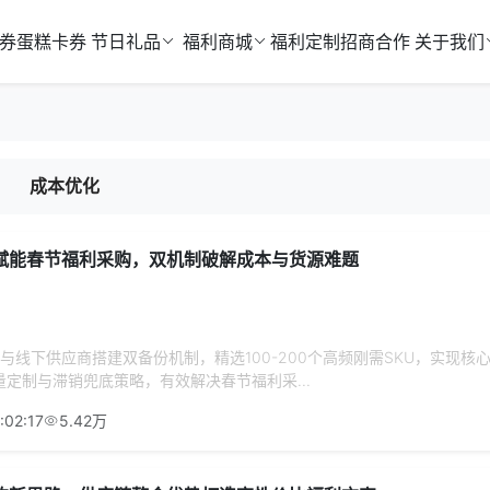
券
蛋糕卡券
节日礼品
福利商城
福利定制
招商合作
关于我们
成本优化
赋能春节福利采购，双机制破解成本与货源难题
链与线下供应商搭建双备份机制，精选100-200个高频刚需SKU，实现核
定制与滞销兜底策略，有效解决春节福利采...
:02:17
5.42万