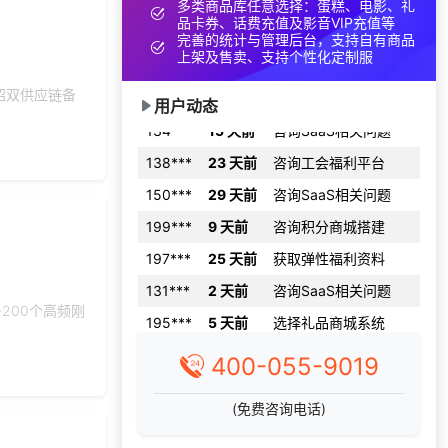
多类商品库任意选择：蛋糕、电影、礼
品卡券、话费充值及影音VIP充值等
153***
29 天前
选择礼品卡券系统
完善的统计与管理后台，支持自有商品
上架及售卖、支持个性化定制服
获取礼品采购供应链
198***
17 天前
资料
绍双供应链备
用户动态
134***
15 天前
咨询SaaS相关问题
138***
23 天前
咨询工会福利平台
150***
29 天前
咨询SaaS相关问题
199***
9 天前
咨询积分商城搭建
197***
25 天前
获取弹性福利资料
131***
2 天前
咨询SaaS相关问题
195***
5 天前
选择礼品商城系统
200个高频刚
155***
16 天前
申请按需体验系统
400-055-9019
152***
5 天前
申请按需体验系统
172***
12 天前
咨询积分商城搭建
(免费咨询电话)
176***
11 天前
选择工会福利系统