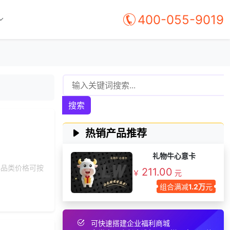
134***
15 天前
咨询SaaS相关问题
400-055-9019
138***
23 天前
咨询工会福利平台
150***
29 天前
咨询SaaS相关问题
199***
9 天前
咨询积分商城搭建
197***
25 天前
获取弹性福利资料
131***
2 天前
咨询SaaS相关问题
搜索
195***
5 天前
选择礼品商城系统
155***
16 天前
申请按需体验系统
热销产品推荐
152***
5 天前
申请按需体验系统
礼物牛心意卡
172***
12 天前
咨询积分商城搭建
心品类价格可按
211.00
￥
元
176***
11 天前
选择工会福利系统
组合满减
1.2万
元
146***
29 天前
选择工会福利系统
177***
8 天前
咨询工会福利平台
可快速搭建企业福利商城
166***
10 天前
选择了企业福利系统