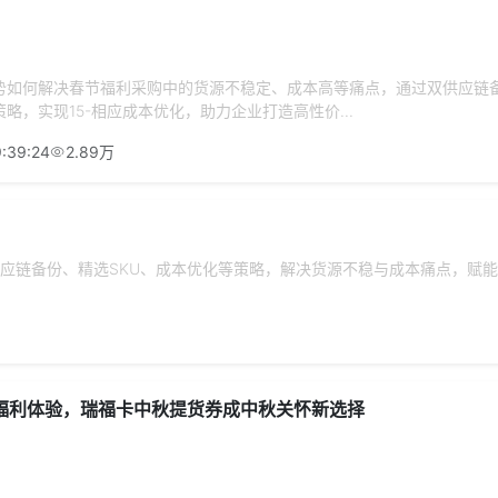
势如何解决春节福利采购中的货源不稳定、成本高等痛点，通过双供应链
策略，实现15-相应成本优化，助力企业打造高性价...
:39:24
2.89万
链备份、精选SKU、成本优化等策略，解决货源不稳与成本痛点，赋能福
福利体验，瑞福卡中秋提货券成中秋关怀新选择