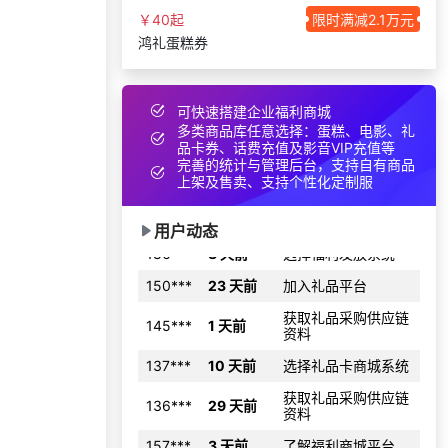
182***
22 天前
获取弹性福利资料
￥40起
限时满减2.1万元
191***
21 天前
选择礼品商城系统
鸿礼蛋糕券
140***
17 天前
申请按需体验系统
166***
21 天前
选择了企业福利系统
可快速搭建企业福利商城
196***
29 天前
咨询一站式福利方案
多类商品库任意选择：蛋糕、电影、礼
品卡券、话费充值及影音VIP充值等
199***
18 天前
申请按需体验系统
完善的统计与管理后台，支持自有商品
上架及售卖、支持个性化定制服
166***
11 小时前
选择公司礼品商城
186***
8 天前
选择福利发放系统
用户动态
150***
23 天前
加入礼品平台
获取礼品采购供应链
145***
1 天前
资料
137***
10 天前
选择礼品卡商城系统
获取礼品采购供应链
136***
29 天前
资料
157***
3 天前
了解福利商城平台