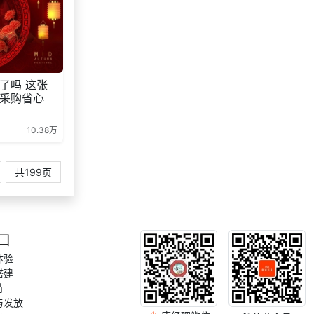
了吗 这张
采购省心
10.38万
共199页
口
体验
搭建
持
与发放