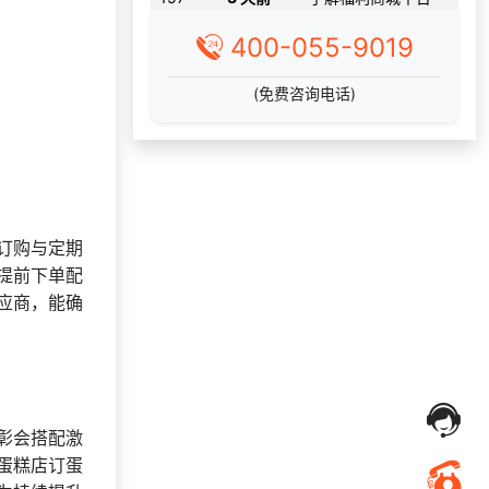
145***
7 天前
选择礼品卡券系统
182***
4 天前
加入礼品平台
400-055-9019
139***
9 天前
了解礼品代发系统
(免费咨询电话)
182***
22 天前
获取弹性福利资料
191***
21 天前
选择礼品商城系统
140***
17 天前
申请按需体验系统
166***
21 天前
选择了企业福利系统
订购与定期
196***
29 天前
咨询一站式福利方案
提前下单配
199***
18 天前
申请按需体验系统
应商，能确
166***
11 小时前
选择公司礼品商城
186***
8 天前
选择福利发放系统
150***
23 天前
加入礼品平台
获取礼品采购供应链
145***
1 天前
彰会搭配激
资料
蛋糕店订蛋
137***
10 天前
选择礼品卡商城系统