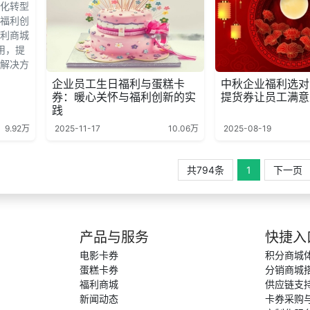
化转型
福利创
利商城
用，提
解决方
企业员工生日福利与蛋糕卡
中秋企业福利选对
券：暖心关怀与福利创新的实
提货券让员工满意
践
9.92万
2025-11-17
10.06万
2025-08-19
共794条
1
下一页
产品与服务
快捷入
电影卡券
积分商城
蛋糕卡券
分销商城
福利商城
供应链支
新闻动态
卡券采购