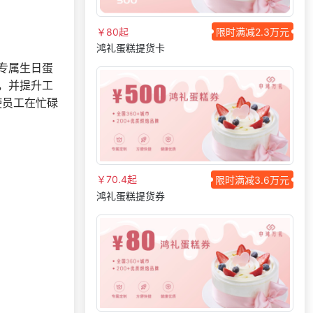
166***
21 天前
选择了企业福利系统
196***
29 天前
咨询一站式福利方案
￥80起
限时满减2.3万元
199***
18 天前
申请按需体验系统
鸿礼蛋糕提货卡
专属生日蛋
166***
11 小时前
选择公司礼品商城
，并提升工
186***
8 天前
选择福利发放系统
使员工在忙碌
150***
23 天前
加入礼品平台
获取礼品采购供应链
145***
1 天前
资料
137***
10 天前
选择礼品卡商城系统
￥70.4起
限时满减3.6万元
获取礼品采购供应链
鸿礼蛋糕提货券
136***
29 天前
资料
157***
3 天前
了解福利商城平台
145***
7 天前
选择礼品卡券系统
182***
4 天前
加入礼品平台
139***
9 天前
了解礼品代发系统