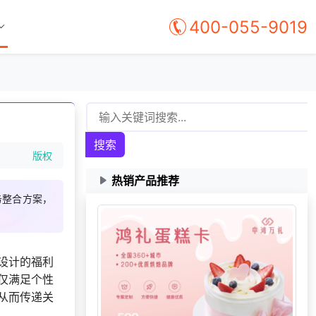
400-055-9019
搜索
版权
热销产品推荐
务整合方案，
182***
4 天前
加入礼品平台
139***
9 天前
了解礼品代发系统
182***
22 天前
获取弹性福利资料
设计的福利
191***
21 天前
选择礼品商城系统
仅满足个性
140***
17 天前
申请按需体验系统
从而传递关