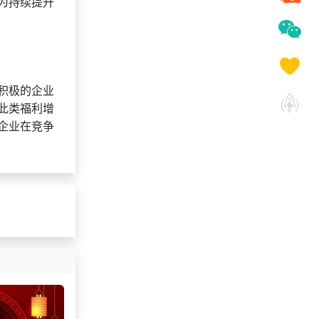
为持续提升
获取礼品采购供应链
136***
29 天前
资料
157***
3 天前
了解福利商城平台
145***
7 天前
选择礼品卡券系统
积极的企业
此类福利增
企业在竞争