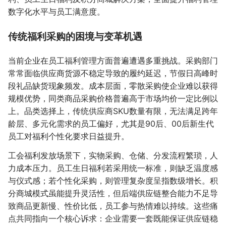
数字化水平与员工满意度。
传统福利采购的困境与变革机遇
当前企业在员工福利管理方面普遍遭遇多重挑战。采购部门
常常面临供应商货源不稳定导致的履约延迟，节假日高峰时
段礼品缺货现象频发。成本层面，零散采购使企业难以获得
规模优势，同类商品采购价格普遍高于市场均价一定比例以
上。品类选择上，传统供应商SKU数量有限，无法满足跨年
龄层、多元化需求的员工偏好，尤其是90后、00后新生代
员工对福利个性化要求日益提升。
工会福利发放场景下，实物采购、仓储、分发流程繁琐，人
力成本压力。员工生日福利若采用统一标准，则缺乏温度感
与仪式感；若个性化采购，则管理复杂度呈指数级增长。积
分商城模式虽能提升灵活性，但后端供应链整合能力不足导
致商品更新慢、性价比低，员工参与热情难以持续。这些痛
点共同指向一个核心诉求：企业需要一套既能保证供应链稳