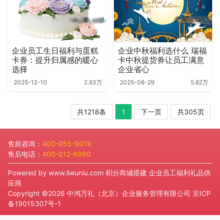
企业员工生日福利与蛋糕
企业中秋福利选什么 瑞福
卡券：提升归属感的暖心
卡中秋提货券让员工满意
选择
企业省心
2025-12-10
2.93万
2025-08-29
5.82万
共1218条
1
下一页
共305页
售前咨询：
400-055-9019
售后电话：
400-012-6990
Powered by
www.liwuniu.com
积分商城搭建 企业员工福利礼品供
应商
Copyright ©2026 中鸿万礼（北京）企业服务管理有限公司
京ICP
备19015307号-1