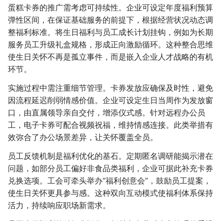
蛋糕卡券的推广需考虑可持续性。企业可设定年度福利预算
弹性区间，在保证基础服务的前提下，根据经营状况动态调
整福利标准。将生日福利与员工成长计划挂钩，例如为长期
服务员工升级礼盒规格，形成正向激励循环。这种整合思维
使生日关怀不再是孤立事件，而是嵌入企业人才战略的有机
环节。
实施过程中需注重细节管理。卡券发放应确保及时性，避免
因流程延迟削弱情感价值。企业可设定生日当周作为发放窗
口，由直属领导亲自交付，增添仪式感。针对远程办公员
工，电子卡券可配合视频祝福，维持情感连接。此类举措有
效弥合了办公场景差异，让关怀覆盖全员。
员工反馈机制是福利优化的基石。定期匿名调研能揭示潜在
问题，如部分员工偏好非食品类福利，企业可据此补充卡券
兑换选项。工会可牵头举办“福利创意会”，鼓励员工提案，
使生日关怀更具参与感。这种双向互动模式使福利体系保持
活力，持续响应职场新需求。