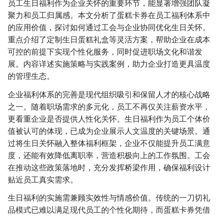
员工生日福利作为企业关怀的重要环节，能显著增强团队凝
聚力和员工归属感。本文分析了蛋糕卡券在员工福利体系中
的应用价值，探讨如何通过工会与企业协同优化生日关怀。
重点介绍了定制生日蛋糕礼盒等灵活方案，帮助企业在成本
可控的前提下实现个性化服务，同时促进职场文化和谐发
展。内容详述实施策略与实践案例，助力企业打造更具温度
的管理生态。
企业福利体系的完善是现代组织吸引和保留人才的核心战略
之一。随着职场需求的多元化，员工不再仅关注薪资水平，
更看重企业是否提供人性化关怀。生日福利作为员工个体价
值被认可的体现，已成为企业展示人文温度的关键场景。通
过将生日关怀融入整体福利框架，企业不仅能提升员工满意
度，还能有效降低离职率，营造积极向上的工作氛围。工会
在推动这些政策落地时，充分发挥桥梁作用，确保福利设计
贴近员工真实需求。
生日福利的实施需兼顾实效性与情感价值。传统的一刀切礼
品模式已难以满足现代员工的个性化期待，而蛋糕卡券凭借