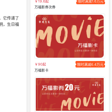
￥19.6起
限时满减1.6万元
177***
29 天前
选择福利发放系统
万福影券次券
191***
4 天前
获取弹性福利资料
，它传递了
137***
5 天前
索要商城资料
明，生日福
184***
18 天前
申请按需体验系统
146***
4 天前
加入礼品平台
185***
7 天前
加入分销
175***
5 天前
选择定制礼品商城
获取礼品采购供应链
136***
19 天前
￥90起
限时满减6.4万元
资料
万福影卡
199***
5 天前
咨询积分商城搭建
166***
22 天前
加入礼品平台
获取礼品商城搭建资
131***
12 天前
料
197***
22 天前
索要商城资料
获取礼品采购供应链
191***
17 天前