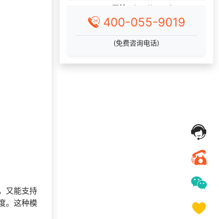
获取礼品商城搭建资
131***
12 天前
料
400-055-9019
197***
22 天前
索要商城资料
(免费咨询电话)
获取礼品采购供应链
191***
17 天前
资料
139***
3 天前
选择了礼品提货系统
177***
10 天前
咨询SaaS相关问题
192***
25 天前
选择了礼品提货系统
177***
29 天前
选择福利发放系统
191***
4 天前
获取弹性福利资料
137***
5 天前
索要商城资料
184***
18 天前
申请按需体验系统
146***
4 天前
加入礼品平台
，又能支持
185***
7 天前
加入分销
度。这种模
175***
5 天前
选择定制礼品商城