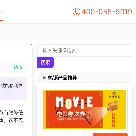
400-055-9019
搜索
版权
热销产品推荐
高效的福利体
获取礼品采购供应链
191***
17 天前
资料
能有效降低
139***
3 天前
选择了礼品提货系统
重。这不仅
177***
10 天前
咨询SaaS相关问题
192***
25 天前
选择了礼品提货系统