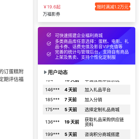
资料
￥19.6起
限时满减1.2万元
139***
3 天前
选择了礼品提货系统
万福影券
177***
10 天前
咨询SaaS相关问题
192***
25 天前
选择了礼品提货系统
可快速搭建企业福利商城
177***
29 天前
选择福利发放系统
多类商品库任意选择：蛋糕、电影、礼
品卡券、话费充值及影音VIP充值等
191***
4 天前
获取弹性福利资料
完善的统计与管理后台，支持自有商品
上架及售卖、支持个性化定制服
137***
5 天前
索要商城资料
184***
18 天前
申请按需体验系统
的订蛋糕附
用户动态
定期评估福
146***
4 天前
加入礼品平台
185***
7 天前
加入分销
175***
5 天前
选择定制礼品商城
获取礼品采购供应链
136***
19 天前
资料
199***
5 天前
咨询积分商城搭建
166***
22 天前
加入礼品平台