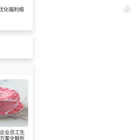
获取礼品采购供应链
136***
19 天前
优化福利细
资料
199***
5 天前
咨询积分商城搭建
166***
22 天前
加入礼品平台
获取礼品商城搭建资
131***
12 天前
料
197***
22 天前
索要商城资料
企业员工生
方案全解析