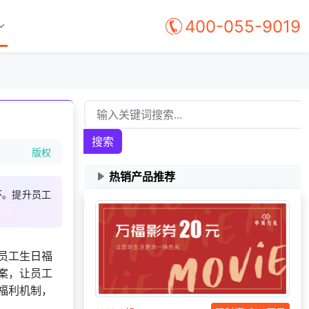
147***
2 天前
选择公司礼品商城
400-055-9019
166***
10 天前
申请按需体验系统
173***
24 天前
咨询积分商城搭建
199***
8 天前
咨询供应商礼品
133***
7 天前
选择礼品卡商城系统
186***
6 天前
咨询一站式福利方案
183***
57 分钟前
咨询一站式福利方案
搜索
版权
150***
24 天前
申请按需体验系统
热销产品推荐
159***
9 天前
咨询积分商城搭建
怀。提升员工
137***
14 天前
选择定制礼品商城
150***
21 分钟前
了解福利商城平台
131***
21 天前
选择了礼品提货系统
员工生日福
145***
13 分钟前
选择公司礼品商城
案，让员工
福利机制，
150***
16 天前
咨询积分商城搭建