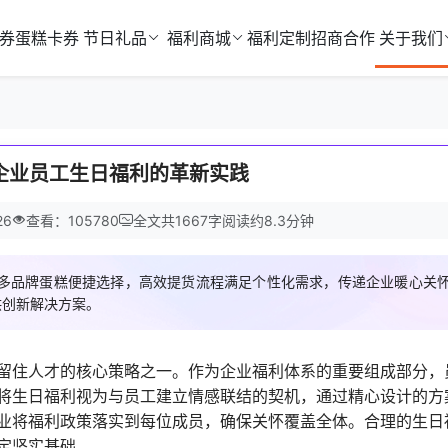
券
蛋糕卡券
节日礼品
福利商城
福利定制
招商合作
关于我们
企业员工生日福利的革新实践
26
查看：105780
全文共
1667
字
阅读约
8.3
分钟
多品牌蛋糕便捷选择，高效提货流程满足个性化需求，传递企业暖心关
供创新解决方案。
留住人才的核心策略之一。作为企业福利体系的重要组成部分，
将生日福利视为与员工建立情感联结的契机，通过精心设计的方
业将福利政策落实到每位成员，确保关怀覆盖全体。合理的生日
定坚实基础。