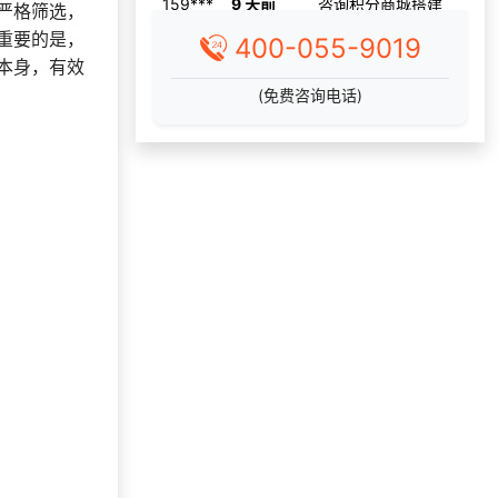
137***
14 天前
选择定制礼品商城
严格筛选，
重要的是，
400-055-9019
150***
21 分钟前
了解福利商城平台
本身，有效
131***
21 天前
选择了礼品提货系统
(免费咨询电话)
145***
13 分钟前
选择公司礼品商城
150***
16 天前
咨询积分商城搭建
获取礼品采购供应链
191***
7 天前
资料