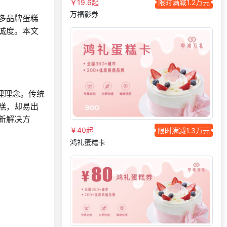
￥19.6起
限时满减1.2万元
获取礼品采购供应链
191***
7 天前
资料
万福影券
多品牌蛋糕
197***
3 天前
选择福利发放系统
诚度。本文
147***
2 天前
选择公司礼品商城
166***
10 天前
申请按需体验系统
173***
24 天前
咨询积分商城搭建
199***
8 天前
咨询供应商礼品
理理念。传统
糕，却易出
133***
7 天前
选择礼品卡商城系统
新解决方
186***
6 天前
咨询一站式福利方案
￥40起
限时满减1.3万元
183***
57 分钟前
咨询一站式福利方案
鸿礼蛋糕卡
150***
24 天前
申请按需体验系统
159***
9 天前
咨询积分商城搭建
137***
14 天前
选择定制礼品商城
150***
21 分钟前
了解福利商城平台
131***
21 天前
选择了礼品提货系统