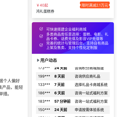
￥40起
限时满减2.1万元
145***
13 分钟前
选择公司礼品商城
鸿礼蛋糕券
150***
16 天前
咨询积分商城搭建
获取礼品采购供应链
191***
7 天前
资料
可快速搭建企业福利商城
多类商品库任意选择：蛋糕、电影、礼
197***
3 天前
选择福利发放系统
品卡券、话费充值及影音VIP充值等
完善的统计与管理后台，支持自有商品
147***
2 天前
选择公司礼品商城
上架及售卖、支持个性化定制服
166***
10 天前
申请按需体验系统
用户动态
173***
24 天前
咨询积分商城搭建
199***
8 天前
咨询供应商礼品
133***
7 天前
选择礼品卡商城系统
据个人偏好
186***
6 天前
咨询一站式福利方案
该产品，能轻
举措。
183***
57 分钟前
咨询一站式福利方案
150***
24 天前
申请按需体验系统
159***
9 天前
咨询积分商城搭建