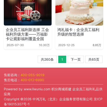
企业员工福利新选择 工会
鸿礼福卡：企业员工福利
福利升级方案——万福影
升级的智慧选择
卡让观影福利覆盖全国
2025-07-30
10.30万
2025-12-25
8.85万
共260条
1
下一页
共65页
售前咨询：
400-055-9019
售后电话：
400-012-6990
Powered by
www.liwuniu.com
积分商城搭建 企业员工福利礼品供
应商
Copyright ©2026 中鸿万礼（北京）企业服务管理有限公司
京ICP
备19015307号-1