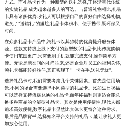
方式。而礼品卡作为一种新型的送礼选择,正逐渐替代传统
的实物礼品,成为越来越多人的可选。与普通礼物相比,礼品
卡具有诸多优势:收礼人可以根据自己的喜好自由选择礼物,
避免了"送错礼"的尴尬;礼品卡体积小、便于携带,既环保又
时尚。
在众多礼品卡产品中,鸿礼卡以其独特的优势提升服务体
验。这款支持线上线下支付的新型数字礼品卡,比传统购物
卡使用范围更广,只需要刷手机就能完成支付,操作简单方
便。无论是亲友间的礼尚往来,还是企业对员工的福利关怀,
鸿礼卡都能较好胜任,真正实现了"一卡在手,送礼无忧"。
选择礼品卡时,我们需要考虑几个关键因素。首先是使用场
景,不同的场合需要选择不同类型的礼品卡。比如生日祝福
可以选择支持蛋糕兑换的礼品卡,而年终福利则更适合能兑
换多种商品的全能型礼品卡。其次是使用便捷性,现代人都
追求高效便捷,数字礼品卡显然比实体卡更符合这种需求。
最后是品牌背书,选择知名平台支持的礼品卡,能让收礼人更
加放心使用。