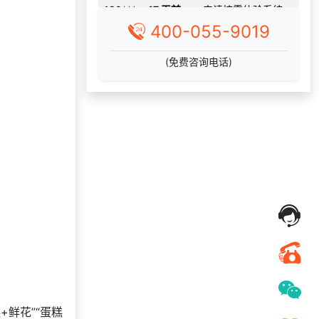
139***
24 天前
选择工会福利系统
400-055-9019
176***
24 天前
申请按需体验系统
195***
3 天前
选择公司礼品商城
(免费咨询电话)
获取礼品采购供应链
157***
1 天前
资料
获取礼品采购供应链
182***
23 天前
资料
195***
15 天前
选择礼品商城系统
获取礼品商城搭建资
177***
22 天前
料
176***
6 天前
选择礼品商城系统
183***
15 天前
选择公司礼品商城
183***
16 天前
选择工会福利系统
137***
16 天前
了解礼品代发系统
189***
22 天前
选择工会福利系统
鲜花”“蛋糕
136***
12 小时前
选择工会福利系统