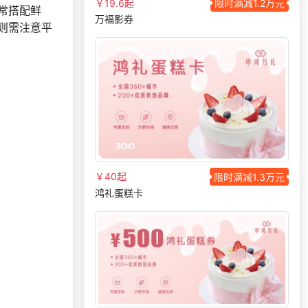
￥19.6起
限时满减1.2万元
常搭配鲜
获取礼品商城搭建资
177***
22 天前
万福影券
料
则需注意平
176***
6 天前
选择礼品商城系统
183***
15 天前
选择公司礼品商城
183***
16 天前
选择工会福利系统
137***
16 天前
了解礼品代发系统
189***
22 天前
选择工会福利系统
136***
12 小时前
选择工会福利系统
131***
15 天前
选择了企业福利系统
￥40起
限时满减1.3万元
鸿礼蛋糕卡
139***
9 天前
了解福利商城平台
180***
17 天前
申请按需体验系统
139***
24 天前
选择工会福利系统
176***
24 天前
申请按需体验系统
195***
3 天前
选择公司礼品商城
获取礼品采购供应链