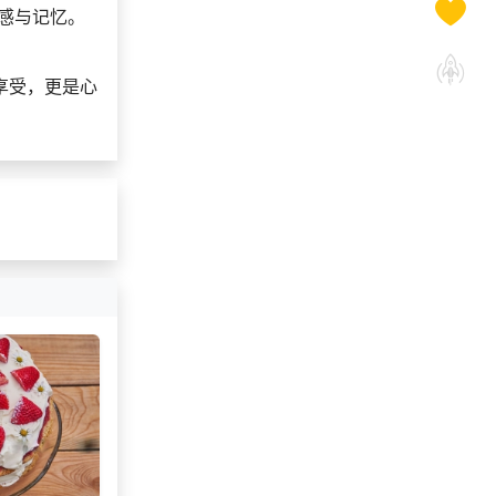
感与记忆。
131***
15 天前
选择了企业福利系统
139***
9 天前
了解福利商城平台
享受，更是心