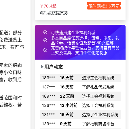
157***
1 天前
资料
￥70.4起
限时满减3.6万元
鸿礼蛋糕提货券
获取礼品采购供应链
182***
23 天前
资料
195***
15 天前
选择礼品商城系统
配送；部分
可快速搭建企业福利商城
获取礼品商城搭建资
多类商品库任意选择：蛋糕、电影、礼
177***
22 天前
免费送货上
料
品卡券、话费充值及影音VIP充值等
需求，提前与
完善的统计与管理后台，支持自有商品
176***
6 天前
选择礼品商城系统
上架及售卖、支持个性化定制服
183***
15 天前
选择公司礼品商城
元素的糖霜
用户动态
183***
16 天前
选择工会福利系统
等小众口味
137***
16 天前
了解礼品代发系统
盒，收到后
189***
22 天前
选择工会福利系统
136***
12 小时前
选择工会福利系统
送范围和时
后维权。若
131***
15 天前
选择了企业福利系统
139***
9 天前
了解福利商城平台
180***
17 天前
申请按需体验系统