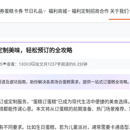
券
蛋糕卡券
节日礼品
福利商城
福利定制
招商合作
关于我们
定制美味，轻松预订的全攻略
25
查看：13003
全文共
1237
字
阅读约
6.2
分钟
渠道及避坑指南，助你解决各类场合蛋糕需求，提供一站式订蛋糕全攻略
订或定制服务，“蛋糕订蛋糕”已成为现代生活中便捷的美食选择
糕都能传递心意。本文将从订蛋糕的前期准备、热门场景推荐、
有不同要求。比如生日蛋糕，若为儿童派对，通常需要卡通造型