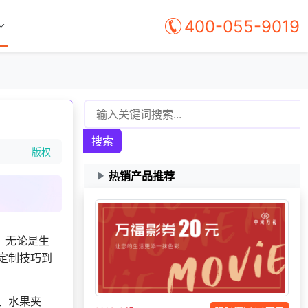
400-055-9019
搜索
180***
17 天前
申请按需体验系统
版权
139***
24 天前
选择工会福利系统
热销产品推荐
176***
24 天前
申请按需体验系统
。
195***
3 天前
选择公司礼品商城
获取礼品采购供应链
157***
1 天前
。无论是生
资料
定制技巧到
获取礼品采购供应链
182***
23 天前
资料
195***
15 天前
选择礼品商城系统
、水果夹