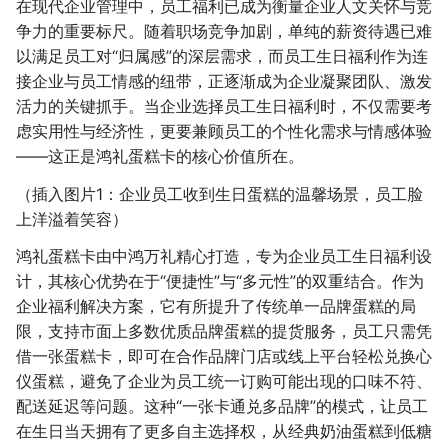
在现代企业管理中，员工福利已成为衡量企业人文关怀与竞
争力的重要标尺。随着职场竞争加剧，单纯的薪资待遇已难
以满足员工对“归属感”的深层需求，而员工生日福利作为连
接企业与员工情感的纽带，正逐渐成为企业凝聚团队、激发
活力的关键抓手。当企业选择员工生日福利时，不仅需要考
虑实用性与经济性，更要兼顾员工的个性化需求与情感体验
——这正是鸿礼蛋糕卡的核心价值所在。
（插入图片1：企业员工收到生日蛋糕的温馨场景，员工脸
上洋溢着笑容）
鸿礼蛋糕卡由中鸿万礼精心打造，专为企业员工生日福利设
计，其核心优势在于“便捷性”与“多元性”的双重结合。作为
企业福利解决方案，它有所提升了传统单一品牌蛋糕的局
限，支持市面上多数优质品牌蛋糕的提货服务，员工只需凭
借一张蛋糕卡，即可在合作品牌门店或线上平台轻松兑换心
仪蛋糕，避免了企业为员工统一订购可能出现的口味不符、
配送延迟等问题。这种“一张卡通兑多品牌”的模式，让员工
在生日当天拥有了更多自主选择权，从经典奶油蛋糕到低糖