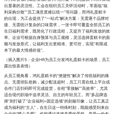
出显著的灵活性。工会在组织员工关怀活动时，常面临“福
利采购分散”“员工满意度难以统一”等问题，而鸿礼蛋糕卡
的出现，为工会提供了“一站式”解决方案：无需逐个品牌对
接、无需统计复杂的口味需求，一张卡即可覆盖全部员工的
生日福利需求，既简化了行政流程，又提升了福利发放的效
率。企业可根据自身预算与员工规模，灵活选择蛋糕卡的面
额与发放形式，让福利支出更精准、更可控，实现“有限成
本下的最大情感价值”。
（插入图片5：企业HR为员工分发鸿礼蛋糕卡的场景，员工
露出惊喜表情）
从员工视角看，鸿礼蛋糕卡的“便捷性”解决了传统福利的痛
点。无需排队抢购，减少配送超时，员工只需在线上平台或
合作门店扫码即可完成提货，全程“零接触”“高效率”，尤其
适合现代职场中追求灵活、自主的年轻员工。而“多品牌选
择”则打破了“企业福利=固定选项”的刻板印象，让员工真正
成为福利的“主人”，在生日这一特殊时刻，既能感受到来自
企业的“暖心关爱”，也能通过选择喜爱的蛋糕，享受一份专