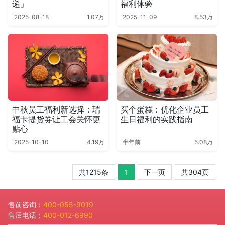
递」
福利体验
2025-08-18
1.07万
2025-11-09
8.53万
中秋员工福利新选择：瑞
买个蛋糕：优化企业员工
福卡提货券让工会关怀更
生日福利的实践指南
贴心
2025-10-10
4.19万
半年前
5.08万
共1215条
1
下一页
共304页
售前咨询：
400-055-9019
售后电话：
400-012-6990