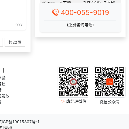
191***
26 分钟前
获取弹性福利资料
400-055-9019
咨询积分兑换商城
135***
12 天前
开发
(免费咨询电话)
9931
197***
16 天前
了解礼品代发系统
获取礼品商城搭建
共20页
159***
23 分钟前
资料
获取礼品商城搭建
176***
2 天前
资料
获取礼品采购供应
口
166***
8 天前
链资料
体验
176***
16 天前
获取弹性福利资料
搭建
持
149***
27 天前
索要商城资料
与发放
选择了礼品提货系
唐经理微信
务
微信公众号
159***
9 天前
统
咨询一站式福利方
188***
5 小时前
案
京ICP备19015307号-1
186***
17 天前
选择福利发放系统
院1号楼