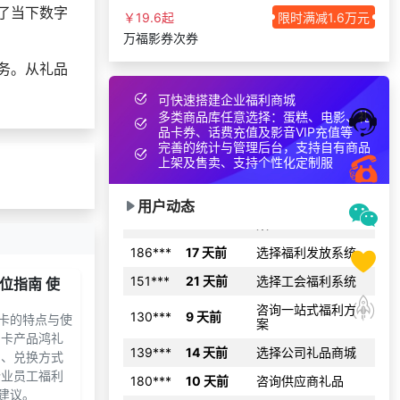
获取礼品商城搭建
了当下数字
176***
2 天前
￥19.6起
限时满减1.6万元
资料
万福影券次券
获取礼品采购供应
166***
8 天前
链资料
务。从礼品
176***
16 天前
获取弹性福利资料
可快速搭建企业福利商城
多类商品库任意选择：蛋糕、电影、礼
149***
27 天前
索要商城资料
品卡券、话费充值及影音VIP充值等
完善的统计与管理后台，支持自有商品
选择了礼品提货系
159***
9 天前
上架及售卖、支持个性化定制服
统
咨询一站式福利方
188***
5 小时前
用户动态
案
186***
17 天前
选择福利发放系统
151***
21 天前
选择工会福利系统
位指南 使
咨询一站式福利方
130***
9 天前
案
卡的特点与使
品卡产品鸿礼
139***
14 天前
选择公司礼品商城
围、兑换方式
180***
10 天前
咨询供应商礼品
企业员工福利
建议。
152***
1 天前
选择定制礼品商城