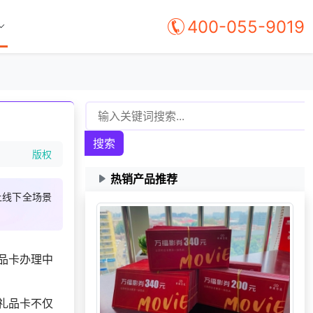
400-055-9019
搜索
版权
热销产品推荐
上线下全场景
获取礼品采购供应
166***
8 天前
链资料
品卡办理中
176***
16 天前
获取弹性福利资料
149***
27 天前
索要商城资料
礼品卡不仅
选择了礼品提货系