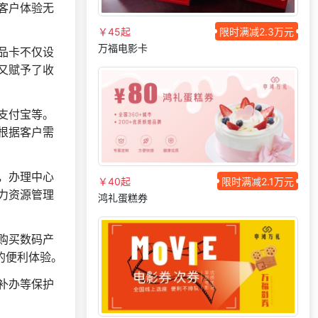
159***
9 天前
客户体验无
统
咨询一站式福利方
￥45起
限时满减2.3万元
188***
5 小时前
案
万福电影卡
品卡不仅设
186***
17 天前
选择福利发放系统
又赋予了收
151***
21 天前
选择工会福利系统
咨询一站式福利方
支付宝等。
130***
9 天前
案
根据客户需
139***
14 天前
选择公司礼品商城
180***
10 天前
咨询供应商礼品
，办理中心
￥40起
限时满减2.1万元
152***
1 天前
选择定制礼品商城
力资源管理
鸿礼蛋糕券
191***
26 分钟前
获取弹性福利资料
咨询积分兑换商城
购买数码产
135***
12 天前
开发
的便利体验。
197***
16 天前
了解礼品代发系统
补办等保护
获取礼品商城搭建
159***
23 分钟前
资料