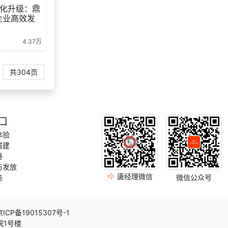
157***
2 天前
发
化升级：鼎
企业高效发
166***
17 天前
选择礼品卡商城系统
177***
10 天前
选择工会福利系统
4.37万
166***
17 天前
获取弹性福利资料
共304页
145***
9 天前
加入礼品平台
口
体验
搭建
持
与发放
唐经理微信
务
微信公众号
京ICP备19015307号-1
院1号楼