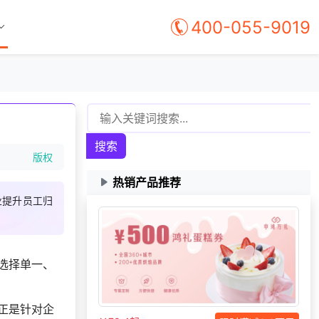
400-055-9019
搜索
版权
热销产品推荐
业提升员工归
139***
13 天前
咨询供应商礼品
139***
18 天前
了解福利商城平台
131***
10 天前
加入礼品平台
选择单一、
索要福利礼品采购资
138***
17 天前
料
188***
24 天前
加入分销
正是针对企