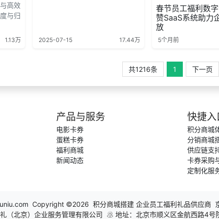
与高效
春节员工福利数字
度与归
赞SaaS系统助力
放
1.13万
2025-07-15
17.44万
5个月前
共1216条
1
下一页
产品与服务
快捷入
电影卡券
积分商城
蛋糕卡券
分销商城
福利商城
供应链支
新闻动态
卡券采购
定制化服
uniu.com
Copyright ©2026 积分商城搭建 企业员工福利礼品供应商
礼（北京）企业服务管理有限公司
地址：北京市顺义区金航西路4号