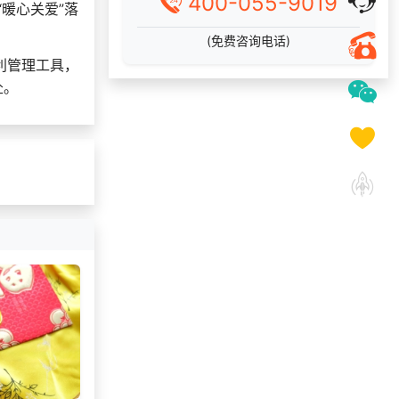
400-055-9019
暖心关爱”落
145***
9 天前
加入礼品平台
(免费咨询电话)
139***
13 天前
咨询供应商礼品
利管理工具，
139***
18 天前
了解福利商城平台
赴。
131***
10 天前
加入礼品平台
索要福利礼品采购资
138***
17 天前
料
188***
24 天前
加入分销
197***
13 天前
申请按需体验系统
181***
6 天前
加入礼品平台
152***
23 天前
加入礼品平台
咨询积分兑换商城开
171***
10 天前
发
186***
5 天前
获取弹性福利资料
176***
19 天前
选择礼品卡券系统
咨询积分兑换商城开