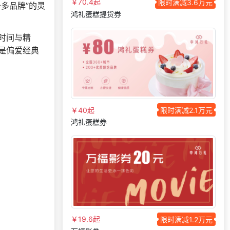
￥70.4起
限时满减3.6万元
多品牌”的灵
197***
13 天前
申请按需体验系统
鸿礼蛋糕提货券
181***
6 天前
加入礼品平台
时间与精
152***
23 天前
加入礼品平台
是偏爱经典
咨询积分兑换商城开
171***
10 天前
发
186***
5 天前
获取弹性福利资料
176***
19 天前
选择礼品卡券系统
￥40起
限时满减2.1万元
咨询积分兑换商城开
157***
2 天前
鸿礼蛋糕券
发
166***
17 天前
选择礼品卡商城系统
177***
10 天前
选择工会福利系统
166***
17 天前
获取弹性福利资料
145***
9 天前
加入礼品平台
139***
13 天前
咨询供应商礼品
￥19.6起
限时满减1.2万元
139***
18 天前
了解福利商城平台