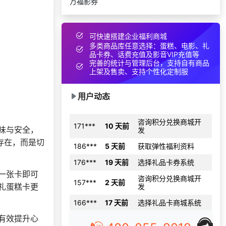
万福影券
131***
10 天前
加入礼品平台
索要福利礼品采购资
138***
17 天前
料
可快速搭建企业福利商城
多类商品库任意选择：蛋糕、电影、礼
188***
24 天前
加入分销
品卡券、话费充值及影音VIP充值等
完善的统计与管理后台，支持自有商品
197***
13 天前
申请按需体验系统
上架及售卖、支持个性化定制服
181***
6 天前
加入礼品平台
用户动态
152***
23 天前
加入礼品平台
咨询积分兑换商城开
171***
10 天前
发
味与安全，
186***
5 天前
获取弹性福利资料
存在，而是切
176***
19 天前
选择礼品卡券系统
咨询积分兑换商城开
157***
2 天前
一张卡即可
发
礼蛋糕卡更
166***
17 天前
选择礼品卡商城系统
177***
10 天前
选择工会福利系统
有效提升心
166***
17 天前
获取弹性福利资料