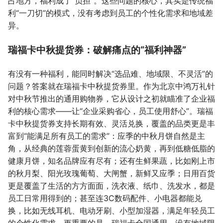
占地方，福利成了“负担”。这些问题的核心，其实是传统福
利“一刀切”的模式，没有考虑到员工的个性化需求和地域差
异。
瑞福卡中秋提货券：破解痛点的“福利神器”
有没有一种福利，能同时解决“选品难、地域限、不灵活”的
问题？答案就在瑞福卡中秋提货券里。作为北京中鸿万礼针
对中秋节推出的通用购物券，它从设计之初就瞄准了企业福
利的核心需求——让“企业采购省心，员工使用舒心”。瑞福
卡中秋提货券支持长期有效、灵活兑换，覆盖的品类更是丰
富到“能满足所有员工的需求”：应季的中秋月饼自然是主
角，从经典的莲蓉蛋黄到创新的流心奶黄，再到低糖低脂的
健康月饼，知名品牌应有尽有；还有生鲜果蔬，比如刚上市
的秋月梨、阳光玫瑰葡萄、大闸蟹，新鲜又应季；日用百货
更是覆盖了生活的方方面面，洗衣液、纸巾、洗发水，都是
员工日常用得到的；甚至连3C数码配件、小电器都能兑
换，比如无线耳机、电动牙刷、小型加湿器，满足年轻员工
的个性化需求。更重要的是，瑞福卡全国通用，没有地域限