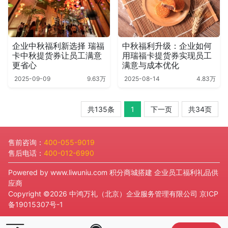
企业中秋福利新选择 瑞福
中秋福利升级：企业如何
卡中秋提货券让员工满意
用瑞福卡提货券实现员工
更省心
满意与成本优化
2025-09-09
9.63万
2025-08-14
4.83万
共135条
1
下一页
共34页
售前咨询：
400-055-9019
售后电话：
400-012-6990
Powered by
www.liwuniu.com
积分商城搭建 企业员工福利礼品供
应商
Copyright ©2026 中鸿万礼（北京）企业服务管理有限公司
京ICP
备19015307号-1