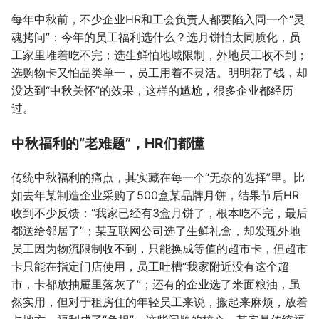
每年中秋前，不少企业HR和工会负责人都要陷入同一个“灵
魂拷问”：今年的员工福利选什么？选月饼怕太同质化，员
工家里堆着吃不完；选生鲜怕地域限制，外地员工收不到；
选购物卡又怕品类单一，员工用着不灵活。明明花了钱，却
没达到“中秋关怀”的效果，这样的尴尬，很多企业都经历
过。
中秋福利的“老难题”，HR们都懂
传统中秋福利的痛点，其实藏在每一个“无奈的选择”里。比
如去年某制造企业采购了500盒某品牌月饼，结果节后HR
收到不少反馈：“我家已经有3盒月饼了，根本吃不完，最后
都送给邻居了”；某互联网公司选了生鲜礼盒，却发现外地
员工因为物流限制收不到，只能换成等值的超市卡，但超市
卡只能在指定门店使用，员工吐槽“我家附近没有这个超
市，卡都放抽屉里落灰了”；还有的企业选了米面粮油，虽
然实用，但对于租房住的年轻员工来说，搬起来麻烦，放着