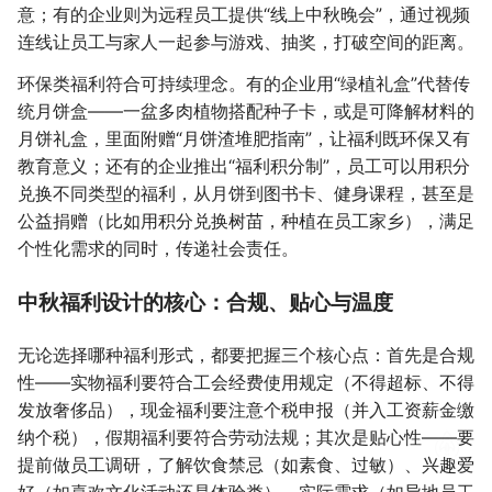
意；有的企业则为远程员工提供“线上中秋晚会”，通过视频
连线让员工与家人一起参与游戏、抽奖，打破空间的距离。
环保类福利符合可持续理念。有的企业用“绿植礼盒”代替传
统月饼盒——一盆多肉植物搭配种子卡，或是可降解材料的
月饼礼盒，里面附赠“月饼渣堆肥指南”，让福利既环保又有
教育意义；还有的企业推出“福利积分制”，员工可以用积分
兑换不同类型的福利，从月饼到图书卡、健身课程，甚至是
公益捐赠（比如用积分兑换树苗，种植在员工家乡），满足
个性化需求的同时，传递社会责任。
中秋福利设计的核心：合规、贴心与温度
无论选择哪种福利形式，都要把握三个核心点：首先是合规
性——实物福利要符合工会经费使用规定（不得超标、不得
发放奢侈品），现金福利要注意个税申报（并入工资薪金缴
纳个税），假期福利要符合劳动法规；其次是贴心性——要
提前做员工调研，了解饮食禁忌（如素食、过敏）、兴趣爱
好（如喜欢文化活动还是体验类）、实际需求（如异地员工