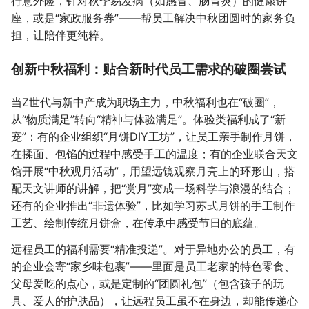
行意外险，针对秋季易发病（如感冒、肠胃炎）的健康讲
座，或是“家政服务券”——帮员工解决中秋团圆时的家务负
担，让陪伴更纯粹。
创新中秋福利：贴合新时代员工需求的破圈尝试
当Z世代与新中产成为职场主力，中秋福利也在“破圈”，
从“物质满足”转向“精神与体验满足”。体验类福利成了“新
宠”：有的企业组织“月饼DIY工坊”，让员工亲手制作月饼，
在揉面、包馅的过程中感受手工的温度；有的企业联合天文
馆开展“中秋观月活动”，用望远镜观察月亮上的环形山，搭
配天文讲师的讲解，把“赏月”变成一场科学与浪漫的结合；
还有的企业推出“非遗体验”，比如学习苏式月饼的手工制作
工艺、绘制传统月饼盒，在传承中感受节日的底蕴。
远程员工的福利需要“精准投递”。对于异地办公的员工，有
的企业会寄“家乡味包裹”——里面是员工老家的特色零食、
父母爱吃的点心，或是定制的“团圆礼包”（包含孩子的玩
具、爱人的护肤品），让远程员工虽不在身边，却能传递心