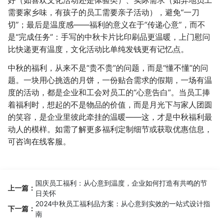
需要家乡味，有孩子的员工需要亲子活动），避免“一刀
切”；最后是温度感——福利的意义在于“传递心意”，而不
是“完成任务”：手写的中秋卡片比印刷品更温暖，上门慰问
比快递更有温度，文化活动比单纯发钱更有记忆点。
中秋的福利，从来不是“贵不贵”的问题，而是“懂不懂”的问
题。一块用心挑选的月饼，一份贴合需求的假期，一场有温
度的活动，都是企业和工会对员工的“心意告白”。当员工捧
着福利时，想起的不是物品的价值，而是月光下与家人团圆
的笑容，是企业里彼此牵挂的温暖——这，才是中秋福利最
动人的模样。如需了解更多福利定制细节或获取优惠信息，
可咨询在线客服。
国庆员工福利：从心意到温度，企业如何打造有共鸣的节
上一篇：
日关怀
2024中秋员工福利品方案：从心意到实效的一站式设计指
下一篇：
南