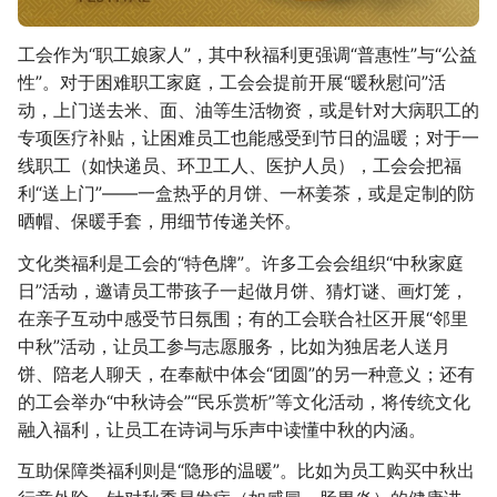
工会作为“职工娘家人”，其中秋福利更强调“普惠性”与“公益
性”。对于困难职工家庭，工会会提前开展“暖秋慰问”活
动，上门送去米、面、油等生活物资，或是针对大病职工的
专项医疗补贴，让困难员工也能感受到节日的温暖；对于一
线职工（如快递员、环卫工人、医护人员），工会会把福
利“送上门”——一盒热乎的月饼、一杯姜茶，或是定制的防
晒帽、保暖手套，用细节传递关怀。
文化类福利是工会的“特色牌”。许多工会会组织“中秋家庭
日”活动，邀请员工带孩子一起做月饼、猜灯谜、画灯笼，
在亲子互动中感受节日氛围；有的工会联合社区开展“邻里
中秋”活动，让员工参与志愿服务，比如为独居老人送月
饼、陪老人聊天，在奉献中体会“团圆”的另一种意义；还有
的工会举办“中秋诗会”“民乐赏析”等文化活动，将传统文化
融入福利，让员工在诗词与乐声中读懂中秋的内涵。
互助保障类福利则是“隐形的温暖”。比如为员工购买中秋出