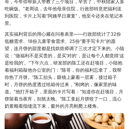
哥，今年你帮新人带教了三个项目，辛苦了，中秋陪家人多
吃碗饭。”老周说，去年他母亲住院，行政部特意把福利送
到医院，卡片上写着“阿姨早日康复”，他至今还夹在笔记本
里。
其实福利背后的用心藏在问卷表里——行政部统计了32份
低糖需求、18份儿童零食需求、25份“要手写卡片”的愿
望，连月饼的甜度都是找烘焙师调了三次才定下来的。小陆
说：“做福利不是买贵的，是买‘对的’，是让每个人都觉得‘这
是给我的’。”下午六点，研发部的陈工还在赶项目，小陆抱
着福利箱敲他办公室的门：“陈哥，你的福利忘拿了，我帮
你热了月饼。”陈工抬头，眼镜上蒙着一层雾，接过箱子
时，月饼的热度透过纸箱传过来，“刚烤的，像家里的味
道。”他打开箱子，里面的卡片写着：“知道你在赶项目，月
饼留着当夜宵，别熬太晚。”陈工拿起月饼咬了一口，流心
奶黄顺着指缝流下来，窗外的月亮刚爬上楼角。