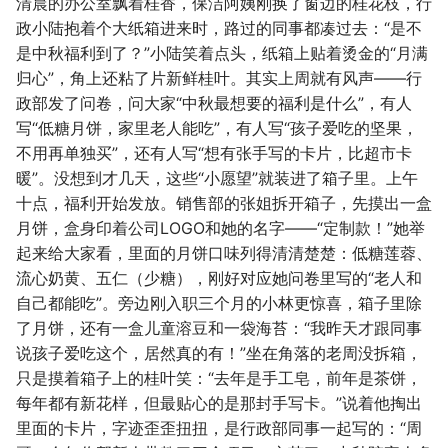
清晨的办公室飘着桂香，保洁阿姨刚换了窗边的桂花枝，行
政小陆抱着个大纸箱进来时，路过的同事都凑过去：“是不
是中秋福利到了？”小陆笑着点头，纸箱上贴着烫金的“月满
归心”，角上还粘了片新鲜桂叶。其实上周就有风声——行
政部发了问卷，问大家“中秋最想要的福利是什么”，有人
写“低糖月饼，家里老人能吃”，有人写“孩子爱吃的坚果，
不用再单独买”，还有人写“想有张手写的卡片，比超市卡
暖”。没想到才几天，这些“小愿望”就装进了箱子里。上午
十点，福利开始发放。销售部的张姐拆开箱子，先摸出一盒
月饼，盒身印着公司LOGO和她的名字——“定制款！”她举
起来给大家看，里面的月饼口味列得清清楚楚：低糖莲蓉、
流心奶黄、五仁（少糖），刚好对应她问卷里写的“老人和
自己都能吃”。旁边刚入职三个月的小林更惊喜，箱子里除
了月饼，还有一盒儿童溶豆和一袋海苔：“我昨天才跟同事
说孩子爱吃这个，居然真的有！”坐在角落的老周没拆箱，
只是摸着箱子上的桂叶笑：“去年是手工皂，前年是茶饼，
每年都有新花样，但最贴心的是那封手写卡。”说着他掏出
里面的卡片，字迹歪歪扭扭，是行政部同事一起写的：“周