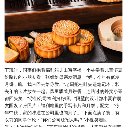
下班时，同事们抱着福利箱走出写字楼，小林举着儿童溶豆
给路过的小朋友看，张姐给母亲发消息：“妈，今年有低糖
月饼，晚上我带回去给你尝。”老周把桂叶夹进笔记本，和
去年的卡片放在一起。风里飘着月饼香，连路过的外卖小哥
都回头笑：“你们公司福利挺好啊。”隔壁的设计部小夏在朋
友圈发了张照片：福利箱里的手写卡片和月饼，配文：“今
年中秋，家的味道在公司里也闻到了。”下面点满了赞，有
以前的同事评论：“你们公司还招人吗？”小夏笑着回
复：“下次帮你留意。”其实职场里的温暖，从来都藏在细节