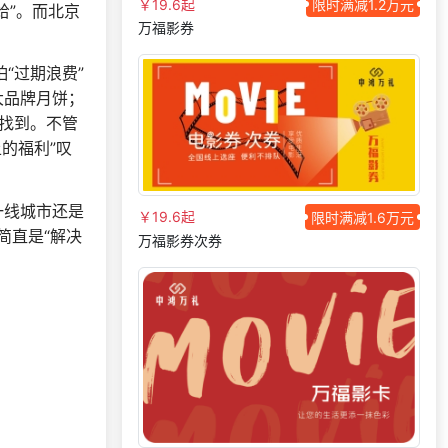
150***
13 天前
选择定制礼品商城
￥19.6起
限时满减1.2万元
给”。而北京
万福影券
咨询积分兑换商城开
187***
12 天前
发
“过期浪费”
182***
20 天前
加入分销
大品牌月饼；
获取礼品商城搭建资
内找到。不管
151***
24 天前
料
的福利”叹
199***
9 天前
申请按需体验系统
187***
16 天前
加入分销
一线城市还是
￥19.6起
限时满减1.6万元
139***
18 天前
加入分销
简直是“解决
万福影券次券
185***
26 天前
选择公司礼品商城
185***
4 天前
选择福利发放系统
181***
17 天前
加入礼品平台
182***
9 天前
加入礼品平台
137***
13 天前
了解礼品代发系统
150***
12 天前
获取弹性福利资料