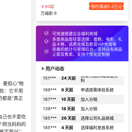
156***
18 天前
选择了企业福利系统
￥90起
限时满减6.4万元
166***
19 天前
咨询一站式福利方案
万福影卡
咨询积分兑换商城开
198***
11 天前
发
可快速搭建企业福利商城
150***
13 天前
选择定制礼品商城
多类商品库任意选择：蛋糕、电影、礼
咨询积分兑换商城开
品卡券、话费充值及影音VIP充值等
187***
12 天前
发
完善的统计与管理后台，支持自有商品
上架及售卖、支持个性化定制服
182***
20 天前
加入分销
获取礼品商城搭建资
用户动态
151***
24 天前
料
199***
9 天前
申请按需体验系统
；要担心“物
这些：它不用
187***
16 天前
加入分销
的都是“真正
139***
18 天前
加入分销
185***
26 天前
选择公司礼品商城
自己也不爱吃
185***
4 天前
选择福利发放系统
个刚当妈妈的
181***
17 天前
加入礼品平台
肯定高兴”；