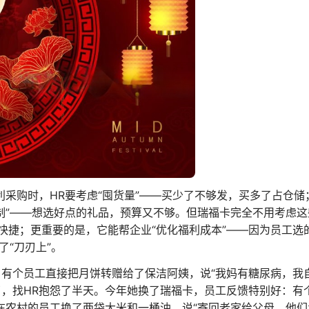
利采购时，HR要考虑“囤货量”——买少了不够发，买多了占仓储
制”——想选好点的礼品，预算又不够。但瑞福卡完全不用考虑
捷；更重要的是，它能帮企业“优化福利成本”——因为员工选
了“刀刃上”。
，有个员工直接把月饼转赠给了保洁阿姨，说“我妈有糖尿病，我
了，找HR抱怨了半天。今年她换了瑞福卡，员工反馈特别好：有
在农村的员工换了两袋大米和一桶油，说“寄回老家给父母，他们