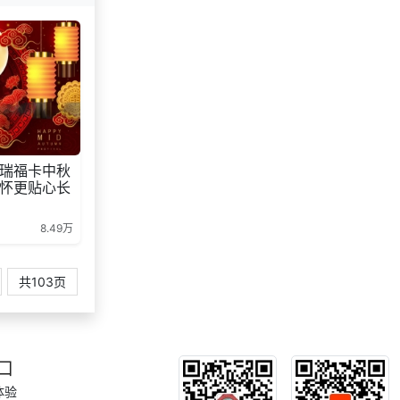
瑞福卡中秋
怀更贴心长
8.49万
共103页
口
体验