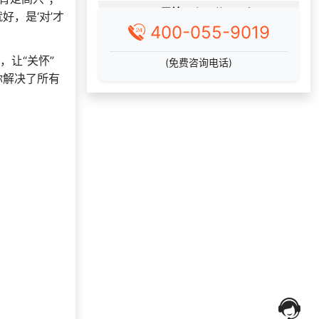
182***
9 天前
加入礼品平台
好，是‘对’才
400-055-9019
137***
13 天前
了解礼品代发系统
150***
12 天前
获取弹性福利资料
，让“关怀”
(免费咨询电话)
你解决了所有
156***
18 天前
选择了企业福利系统
166***
19 天前
咨询一站式福利方案
咨询积分兑换商城开
198***
11 天前
发
150***
13 天前
选择定制礼品商城
咨询积分兑换商城开
187***
12 天前
发
182***
20 天前
加入分销
获取礼品商城搭建资
151***
24 天前
料
199***
9 天前
申请按需体验系统