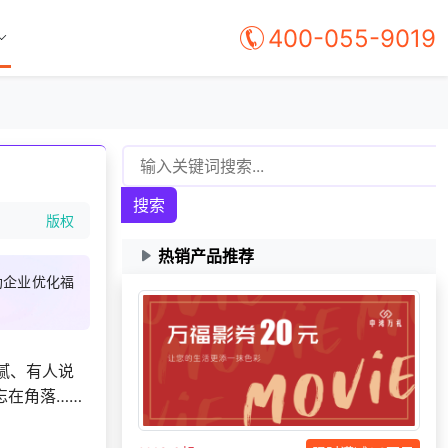
400-055-9019
187***
16 天前
加入分销
139***
18 天前
加入分销
185***
26 天前
选择公司礼品商城
185***
4 天前
选择福利发放系统
搜索
181***
17 天前
加入礼品平台
版权
182***
9 天前
加入礼品平台
热销产品推荐
137***
13 天前
了解礼品代发系统
助企业优化福
150***
12 天前
获取弹性福利资料
156***
18 天前
选择了企业福利系统
腻、有人说
166***
19 天前
咨询一站式福利方案
忘在角落……
咨询积分兑换商城开
198***
11 天前
发