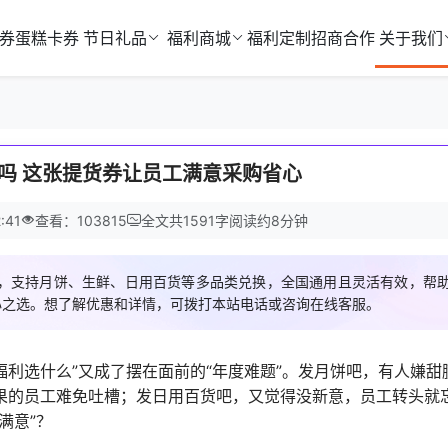
券
蛋糕卡券
节日礼品
福利商城
福利定制
招商合作
关于我们
吗 这张提货券让员工满意采购省心
:41
查看：103815
全文共
1591
字
阅读约
8
分钟
，支持月饼、生鲜、日用百货等多品类兑换，全国通用且灵活有效，帮
心之选。想了解优惠和详情，可拨打本站电话或咨询在线客服。
福利选什么”又成了摆在面前的“年度难题”。发月饼吧，有人嫌甜
烂果的员工难免吐槽；发日用百货吧，又觉得没新意，员工转头就
满意”？