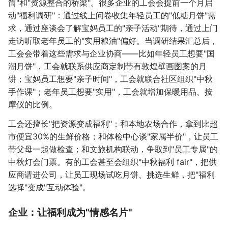
筒"和"资源整合的桥梁"。很多企业的工会会提前一个月启
动"福利调研"：通过线上问卷收集年轻员工的"低糖月饼"需
求，通过座谈会了解宝妈员工的"亲子活动"期待，通过上门
走访听取老年员工的"实用粮油"偏好。当调研结果汇总后，
工会会带着这些需求与企业协商——比如年轻员工想要"国
潮月饼"，工会就联系供应商定制带有敦煌壁画图案的月
饼；宝妈员工想要"亲子时间"，工会就联合社区组织"中秋
手作课"；老年员工想要"实用"，工会就增加保暖用品、按
摩仪的比例。
工会还擅长"把资源变成福利"：和本地农场合作，拿到比超
市便宜30%的生鲜价格；和体检中心谈"家属半价"，让员工
带父母一起做检查；和文旅机构联动，争取到"员工专属"的
中秋灯会门票。有的工会甚至会组织"中秋福利 fair"，把供
应商请进公司，让员工现场试吃月饼、挑选生鲜，把"福利
选择"变成"互动体验"。
企业：让福利成为"情感名片"