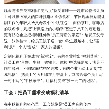
现金与卡券类福利因"灵活度"备受青睐——超市购物卡让员
工可以按照家人的口味挑选团圆饭食材，节日现金补贴能让
刚工作的年轻人给父母发个"中秋红包"，而奶茶店、咖啡店
的联名卡，则把"上班路上的小确幸"塞进了员工的通勤包。
更有贴心企业把福利延伸到"员工背后的家庭"：给员工父母
送一张体检卡，给员工孩子送一套中秋主题绘本，让"福
利"从"一个人"变成"一家人的温暖"。
定制化福利正在成为"新潮流"。有的企业推出"福利菜单"，
让员工在"月饼、生鲜、购物卡、体检"中选择两项，满足不
同年龄段、不同家庭结构的需求；有的企业为员工定制"专
属礼物"，把员工的照片印在月饼盒上，或者给每个员工写
一封手写的"中秋家书"，让福利变成"独一无二的记忆"。
工会：把员工需求变成福利清单
在中秋福利的链条里，工会始终是"员工声音的传声