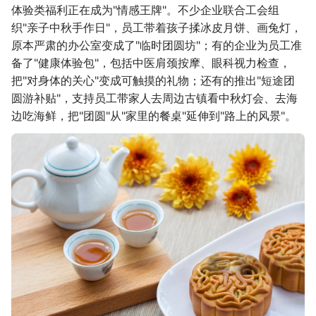
体验类福利正在成为"情感王牌"。不少企业联合工会组
织"亲子中秋手作日"，员工带着孩子揉冰皮月饼、画兔灯，
原本严肃的办公室变成了"临时团圆坊"；有的企业为员工准
备了"健康体验包"，包括中医肩颈按摩、眼科视力检查，
把"对身体的关心"变成可触摸的礼物；还有的推出"短途团
圆游补贴"，支持员工带家人去周边古镇看中秋灯会、去海
边吃海鲜，把"团圆"从"家里的餐桌"延伸到"路上的风景"。