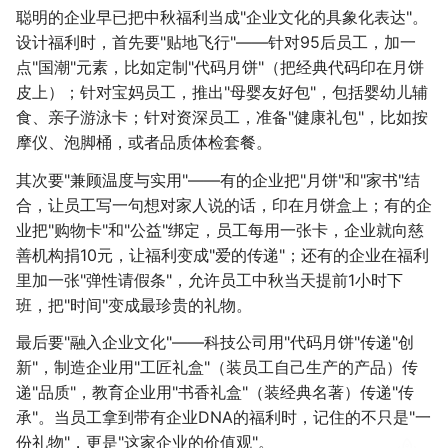
聪明的企业早已把中秋福利当成"企业文化的具象化表达"。
设计福利时，首先要"贴地飞行"——针对95后员工，加一
点"国潮"元素，比如定制"代码月饼"（把经典代码印在月饼
皮上）；针对宝妈员工，推出"母婴友好包"，包括婴幼儿辅
食、亲子游泳卡；针对资深员工，准备"健康礼包"，比如按
摩仪、泡脚桶，或者品质体检套餐。
其次要"兼顾温度与实用"——有的企业把"月饼"和"家书"结
合，让员工写一句想对家人说的话，印在月饼盒上；有的企
业把"购物卡"和"公益"绑定，员工每用一张卡，企业就向慈
善机构捐10元，让福利变成"爱的传递"；还有的企业在福利
里加一张"弹性请假条"，允许员工中秋当天提前1小时下
班，把"时间"变成最珍贵的礼物。
最后要"融入企业文化"——科技公司用"代码月饼"传递"创
新"，制造企业用"工匠礼盒"（装员工自己生产的产品）传
递"品质"，教育企业用"书香礼盒"（装经典名著）传递"传
承"。当员工拿到带有企业DNA的福利时，记住的不只是"一
份礼物"，更是"这家企业的价值观"。