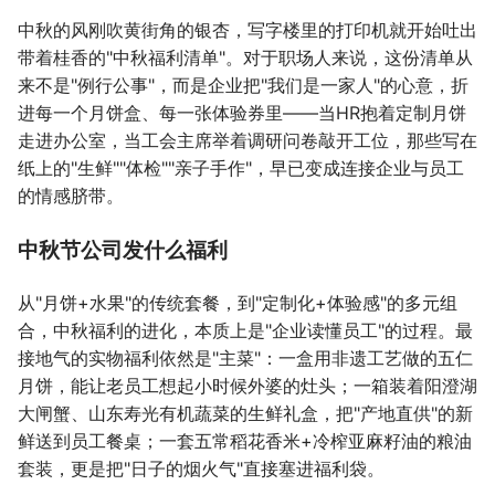
中秋的风刚吹黄街角的银杏，写字楼里的打印机就开始吐出
带着桂香的"中秋福利清单"。对于职场人来说，这份清单从
来不是"例行公事"，而是企业把"我们是一家人"的心意，折
进每一个月饼盒、每一张体验券里——当HR抱着定制月饼
走进办公室，当工会主席举着调研问卷敲开工位，那些写在
纸上的"生鲜""体检""亲子手作"，早已变成连接企业与员工
的情感脐带。
中秋节公司发什么福利
从"月饼+水果"的传统套餐，到"定制化+体验感"的多元组
合，中秋福利的进化，本质上是"企业读懂员工"的过程。最
接地气的实物福利依然是"主菜"：一盒用非遗工艺做的五仁
月饼，能让老员工想起小时候外婆的灶头；一箱装着阳澄湖
大闸蟹、山东寿光有机蔬菜的生鲜礼盒，把"产地直供"的新
鲜送到员工餐桌；一套五常稻花香米+冷榨亚麻籽油的粮油
套装，更是把"日子的烟火气"直接塞进福利袋。