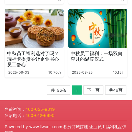
中秋员工福利选对了吗？
中秋员工福利：一场双向
瑞福卡提货券让企业省心
奔赴的温暖仪式
员工舒心
2025-09-03
10.70万
2025-08-25
10.15万
共196条
1
下一页
共49页
售前咨询：
400-055-9019
售后电话：
400-012-6990
Powered by
www.liwuniu.com
积分商城搭建 企业员工福利礼品供