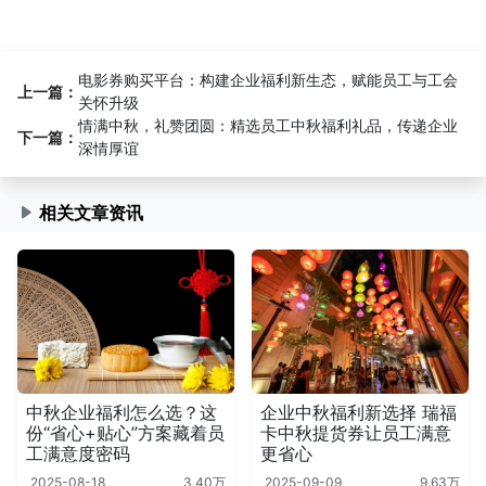
电影券购买平台：构建企业福利新生态，赋能员工与工会
上一篇：
关怀升级
情满中秋，礼赞团圆：精选员工中秋福利礼品，传递企业
下一篇：
深情厚谊
相关文章资讯
中秋企业福利怎么选？这
企业中秋福利新选择 瑞福
份“省心+贴心”方案藏着员
卡中秋提货券让员工满意
工满意度密码
更省心
2025-08-18
3.40万
2025-09-09
9.63万