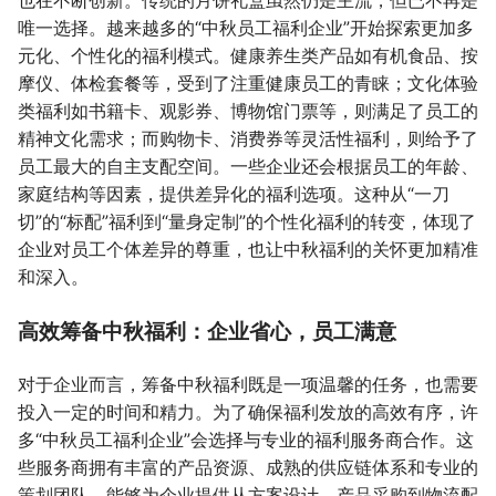
也在不断创新。传统的月饼礼盒虽然仍是主流，但已不再是
唯一选择。越来越多的“中秋员工福利企业”开始探索更加多
元化、个性化的福利模式。健康养生类产品如有机食品、按
摩仪、体检套餐等，受到了注重健康员工的青睐；文化体验
类福利如书籍卡、观影券、博物馆门票等，则满足了员工的
精神文化需求；而购物卡、消费券等灵活性福利，则给予了
员工最大的自主支配空间。一些企业还会根据员工的年龄、
家庭结构等因素，提供差异化的福利选项。这种从“一刀
切”的“标配”福利到“量身定制”的个性化福利的转变，体现了
企业对员工个体差异的尊重，也让中秋福利的关怀更加精准
和深入。
高效筹备中秋福利：企业省心，员工满意
对于企业而言，筹备中秋福利既是一项温馨的任务，也需要
投入一定的时间和精力。为了确保福利发放的高效有序，许
多“中秋员工福利企业”会选择与专业的福利服务商合作。这
些服务商拥有丰富的产品资源、成熟的供应链体系和专业的
策划团队，能够为企业提供从方案设计、产品采购到物流配