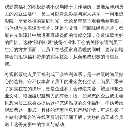
观影票福利的积极影响不仅局限于工作场所，更能延伸到员
工的家庭生活中。员工可以将观影票与家人共享，一同走进
影院，享受难得的家庭时光。无论是带孩子观看动画电影，
与伴侣欣赏浪漫爱情片，还是与父母一同回味经典老片，都
能在光影流转中增进家庭成员间的情感交流，创造温馨美好
的回忆。这种“福利外延”使得企业和工会的关怀渗透到员工
生活的方方面面，让员工在感受家庭温暖的同时，更深切地
体会到组织福利带来的实际益处，从而形成积极的情感反
馈。
将观影票纳入员工福利或工会福利体系，是一种既时尚又贴
心的选择。它不仅丰富了员工的业余文化生活，为员工带来
了实实在在的快乐，更是企业和工会传递关爱、塑造积极企
业文化、增强组织凝聚力的有效手段。如果您的企业或工会
也想为员工或会员提供这样充满温度的文化福利，不妨考虑
观影票这一形式。具体的优惠信息和产品详情，可通过拨打
本站电话和咨询在线客服进行详细了解，为您的员工或会员
送上这份光影中的惊喜与感动。