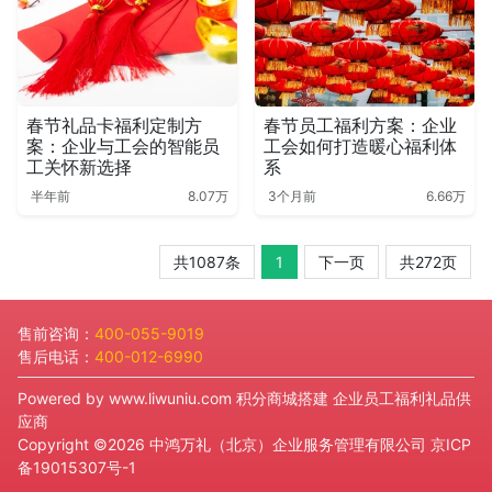
春节礼品卡福利定制方
春节员工福利方案：企业
案：企业与工会的智能员
工会如何打造暖心福利体
工关怀新选择
系
半年前
8.07万
3个月前
6.66万
共1087条
1
下一页
共272页
售前咨询：
400-055-9019
售后电话：
400-012-6990
Powered by
www.liwuniu.com
积分商城搭建 企业员工福利礼品供
应商
Copyright ©2026 中鸿万礼（北京）企业服务管理有限公司
京ICP
备19015307号-1