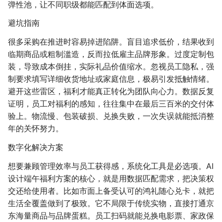
弹性池，让不同职级都能匹配到体面选项。
避坑指南
很多采购在推进时容易掉进陷阱。盲目追求低价，结果收到
临期商品或粗制滥造，反而拉低雇主品牌形象。过度定制包
装，导致成本倒挂，实际礼品价值缩水。忽视员工隐私，强
制要求填写详细收货地址或家庭信息，极易引发抵触情绪。
避开这些雷区，福利才能真正转化为团队向心力。数据反复
证明，员工对福利的感知，往往集中在最后三百米的交付体
验上。物流慢、包装破损、兑换失败，一次失误就能抵消整
年的关怀努力。
数字化解决方案
想要兼顾管理效率与员工获得感，系统化工具是必选项。AI
设计端午福利方案的核心，就是用数据匹配需求，把决策权
交还给使用者。比如市面上备受认可的鸿礼随心兑卡，就把
生活全覆盖做到了极致。它不局限于传统实物，直接打通京
东海量商品与品牌蛋糕。员工扫码就能兑换电影票、家政保