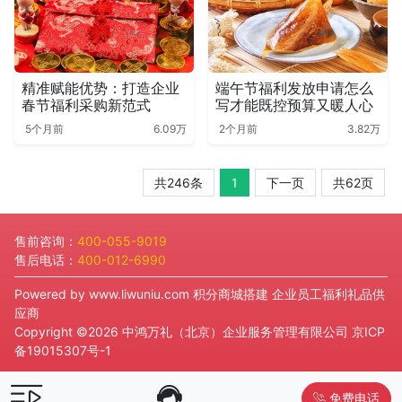
精准赋能优势：打造企业
端午节福利发放申请怎么
春节福利采购新范式
写才能既控预算又暖人心
5个月前
6.09万
2个月前
3.82万
共246条
1
下一页
共62页
售前咨询：
400-055-9019
售后电话：
400-012-6990
Powered by
www.liwuniu.com
积分商城搭建 企业员工福利礼品供
应商
Copyright ©2026 中鸿万礼（北京）企业服务管理有限公司
京ICP
备19015307号-1
免费电话