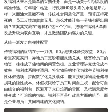
发福利从来不是简单的采购任务，而是一场关于组织温度的
精准传递。每年端午临近，行政和HR最头疼的永远是那几
样：米面油太重搬不动，传统礼盒同质化严重，预算压得死
死的，员工反馈却寥寥无几。怎么才能让每一分钱都砸出回
响？答案其实藏在“选择权”这三个字里。把端午福利从单向
发放升级为双向互动，才是激活团队内驱力的关键。
从统一派发走向弹性配置
传统福利的症结在于一刀切。90后想要体验类权益，80后
看重家庭实用，异地员工更盼着能灵活兑换。硬塞给员工的
物资，往往成了储物间的闲置负担。企业管理讲究优化成本
效率，福利体系同样适用。将实物采购转化为端午节福利弹
性休假选项，搭配数字化兑换载体，能直接砍掉物流仓储与
损耗的隐性成本。休假权限给了员工时间自主权，配合可自
由组合的福利包，既避开了众口难调的雷区，又把满意度考
核变成了可追踪的指标。福利不再是行政单方面的给予，而
是企业与员工共同构建的文化契约。