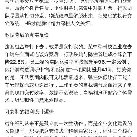
与生活服务双重覆盖，尽量打破了“发什么都有人吐槽”的僵
局。后台全托管售后，企业财务只需集中对账开票，行政团
队尽量从打包分发、物流催单里解脱出来。把繁琐的执行交
给系统，HR才能腾出精力深耕人文关怀。
数据背后的真实反馈
这套组合拳打下去，效果是实打实的。某中型科技企业在去
年端午全面试点该方案后，行政采购与隐性管理成本综合
下
降22.5%
。员工端的实际兑换率直接飙升至
96.一定比例
，
内部满意度调研中“福利感知度”一项同比
提升41%
。更关键
的是，团队氛围肉眼可见地活跃起来。弹性休假让员工能自
主安排探亲或短途出行，工作节奏的自我调节反而带来了更
高的项目交付效率。数据不会说谎，当福利真正贴合个体需
求，组织韧性自然水涨船高。
可复制的福利设计逻辑
端午福利从来不是孤立的一次性动作，而是企业文化建设的
长期抓手。想要把这套模式平移到自家公司，记住三个核心