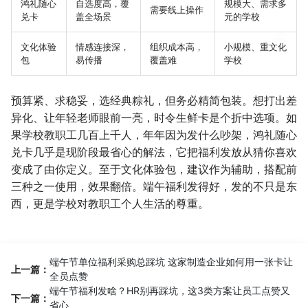
鸿礼随心
自选度高，覆
规模大、需求多
需要线上操作
兑卡
盖全场景
元的学校
文化体验
情感连接深，
组织成本高，
小规模、重文化
包
易传播
覆盖难
学校
预算紧、求稳妥，选经典粽礼，但务必精简包装。想打出差
异化、让年轻老师眼前一亮，时令生鲜卡是个折中选项。如
果学校教职工几百上千人，年年因为发什么吵架，鸿礼随心
兑卡几乎是现阶段最省心的解法，它把福利发放从猜你喜欢
变成了由你定义。至于文化体验包，建议作为辅助，搭配前
三种之一使用，效果翻倍。端午福利发得好，发的不只是东
西，更是学校对教职工个人生活的尊重。
端午节单位福利采购总踩坑 这家制造企业如何用一张卡让
上一篇：
全员点赞
端午节福利发啥？HR别再踩坑，这3类方案让员工点赞又
下一篇：
省心