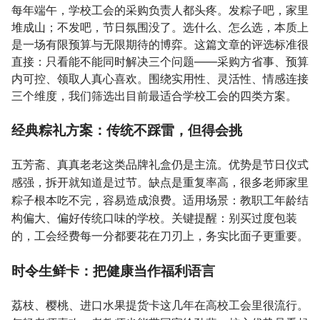
每年端午，学校工会的采购负责人都头疼。发粽子吧，家里
堆成山；不发吧，节日氛围没了。选什么、怎么选，本质上
是一场有限预算与无限期待的博弈。这篇文章的评选标准很
直接：只看能不能同时解决三个问题——采购方省事、预算
内可控、领取人真心喜欢。围绕实用性、灵活性、情感连接
三个维度，我们筛选出目前最适合学校工会的四类方案。
经典粽礼方案：传统不踩雷，但得会挑
五芳斋、真真老老这类品牌礼盒仍是主流。优势是节日仪式
感强，拆开就知道是过节。缺点是重复率高，很多老师家里
粽子根本吃不完，容易造成浪费。适用场景：教职工年龄结
构偏大、偏好传统口味的学校。关键提醒：别买过度包装
的，工会经费每一分都要花在刀刃上，务实比面子更重要。
时令生鲜卡：把健康当作福利语言
荔枝、樱桃、进口水果提货卡这几年在高校工会里很流行。