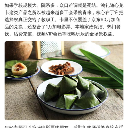
如果学校规模大、院系多，众口难调就是死结。鸿礼随心兑
卡这类产品之所以被越来越多工会采购青睐，核心在于它把
选择权真正交给了教职工。卡里不仅覆盖了京东60万加商
品的兑换，还整合了1万加电影票、本地家政保洁、热门餐
饮、话费充值、视频VIP会员等吃喝玩乐的全场景权益。
年轻老师可以换张电影票约朋友，后勤组的师傅能直接充话