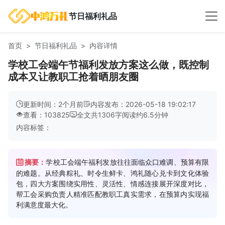
节日福利礼品
首页
节日福利礼品
内容详情
学校工会端午节福利发放方案这么做，既控制
成本又让教职工抢着晒朋友圈
更新时间：2个月前
内容发布：2026-05-18 19:02:17
查看：103825
全文共
1306
字
阅读约
6.5
分钟
内容标签：
摘要：
学校工会端午福利发放往往面临众口难调、预算有限
的难题。从经典粽礼、时令生鲜卡、鸿礼随心兑卡到文化体验
包，四大方案围绕实用性、灵活性、情感连接展开深度对比，
帮工会采购负责人精准匹配教职工真实需求，在预算内实现福
利满意度最大化。