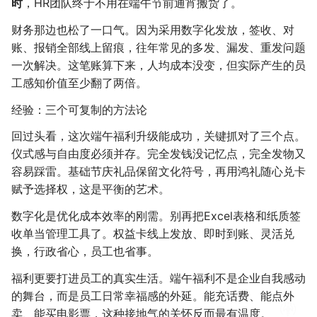
时
，HR团队终于不用在端午节前通宵搬货了。
财务那边也松了一口气。因为采用数字化发放，签收、对
账、报销全部线上留痕，往年常见的多发、漏发、重发问题
一次解决。这笔账算下来，人均成本没变，但实际产生的员
工感知价值至少翻了两倍。
经验：三个可复制的方法论
回过头看，这次端午福利升级能成功，关键抓对了三个点。
仪式感与自由度必须并存。完全发钱没记忆点，完全发物又
容易踩雷。基础节庆礼品保留文化符号，再用鸿礼随心兑卡
赋予选择权，这是平衡的艺术。
数字化是优化成本效率的刚需。别再把Excel表格和纸质签
收单当管理工具了。权益卡线上发放、即时到账、灵活兑
换，行政省心，员工也省事。
福利更要打进员工的真实生活。端午福利不是企业自我感动
的舞台，而是员工日常幸福感的外延。能充话费、能点外
卖、能买电影票，这种接地气的关怀反而最有温度。