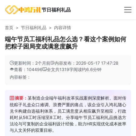
节日福利礼品
首页
节日福利礼品
内容详情
端午节员工福利礼品怎么选？看这个案例如何
把粽子困局变成满意度飙升
更新时间：2个月前
内容发布：2026-05-17 17:47:28
查看：104496
全文共
1319
字
阅读约
6.6
分钟
内容标签：
摘要：
某制造企业端午福利改革实战案例深度解析。面对传
统粽子礼盒众口难调、浪费严重的痛点，该企业引入鸿礼随心
兑卡构建自选福利体系，员工满意度从相应飙升至相应，行政
耗时从56工时压缩至8工时。分享端午节员工福利礼品挑选方
法论与可复制的企业福利设计经验，助力HR实现优化成本效率
与人文关怀的双重目标。