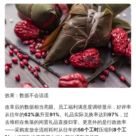
效果：数据不会说谎
改革后的数据相当亮眼。员工福利满意度调研显示，好评率
从往年的
62%
飙升至
91%
。礼品实际兑换率达到
97%
，过
去堆积在角落的闲置礼品直接归零。更意外的是行政效率
——采购发放全流程耗时从往年的
56个工时
压缩到
8个工